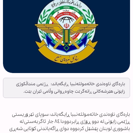
بارەگای ناوەندی خاتەمولئەنبیا ڕایگەیاند: ڕژێمی منداڵکوژی
زایۆنی هێرشەکانی ڕانەگرێت چاوەڕوانی وڵامی ئێران بێت.
بارەگای ناوەندی خاتەمولئەنبیا ڕایگەیاند: سوپای تێرۆریستی
ڕژێمی زایۆنی لە دوو ڕۆژی ڕابردوودا ٨٤ جار ئاگربەستی لە
باشووری لوبنان پێشێل کردووە دوای ڕاگەیاندنی کۆتایی شەڕی