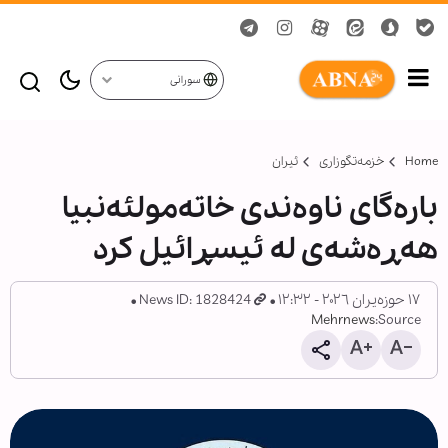
سورانی
Home
خزمەتگوزاری
ئیران
بارەگای ناوەندی خاتەمولئەنبیا
هەڕەشەی لە ئیسڕائیل کرد
١٧ حوزەیران ٢٠٢٦ - ١٢:٣٢
News ID: 1828424
Mehrnews
Source: