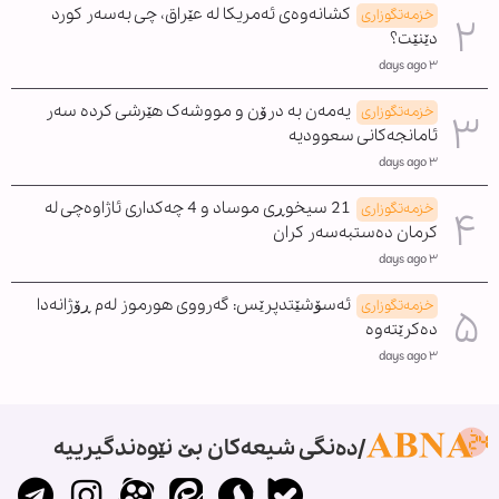
کشانەوەی ئەمریکا لە عێراق، چی بەسەر کورد
خزمەتگوزاری
دێنێت؟
٣ days ago
یەمەن بە درۆن و مووشەک هێرشی کردە سەر
خزمەتگوزاری
ئامانجەکانی سعوودیە
٣ days ago
21 سیخوڕی موساد و 4 چەکداری ئاژاوەچی لە
خزمەتگوزاری
کرمان دەستبەسەر کران
٣ days ago
ئەسۆشێتدپرێس: گەرووی هورموز لەم ڕۆژانەدا
خزمەتگوزاری
دەکرێتەوە
٣ days ago
دەنگی شیعەکان بێ نێوەندگیرییە