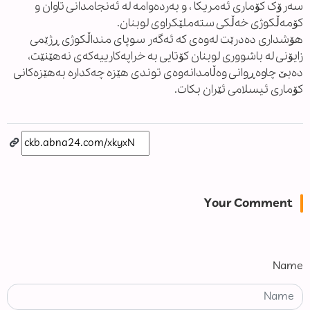
سەرۆک کۆماری ئەمریکا ، و بەردەوامە لە ئەنجامدانی تاوان و
کۆمەڵکوژی خەڵکی ستەملێکراوی لوبنان.
هۆشداری دەدرێت لەوەی کە ئەگەر سوپای منداڵکوژی ڕژێمی
زایۆنی لە باشووری لوبنان کۆتایی بە خراپەکارییەکەی نەهێنێت،
دەبێ چاوەڕوانی وەڵامدانەوەی توندی هێزە چەکدارە بەهێزەکانی
کۆماری ئیسلامی ئێران بکات.
Your Comment
Name