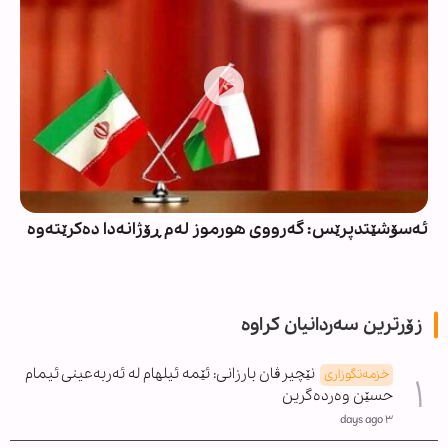
ئەسۆشێتدپرێس: گەرووی هورموز لەم ڕۆژانەدا دەکرێتەوە
زۆرترین سەردانیان کراوە
نێچیرڤان بارزانی: ئێمە ئیلهام لە ئەربەعینی ئیمام
خزمەتگوزاری
حسێن وەردەگرین
٣ days ago