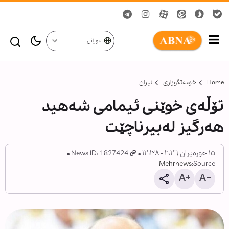
سورانی
Home
خزمەتگوزاری
ئیران
تۆڵەی خوێنی ئیمامی شەهید
هەرگیز لەبیرناچێت
١٥ حوزەیران ٢٠٢٦ - ١٢:٣٨
News ID: 1827424
Mehrnews
Source: