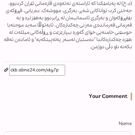
(د.خ) لە پەیامێکدا کە ئاراستەی نەتەوەی قارەمانی ئێران کردبوو،
جەختی کرد: تواناکانی شەڕ، بەرگری، مووشەک، دەریایی، فڕۆکەی
بێفڕۆکەوان و بەرگری ئاسمانیمان لە ڕابردوو بەهێزترە و بە
فەرمانی فەرماندەی مەزنی چەکدارەکان، ئایەتوڵڵا سەید موجتەبا
حوسێنی خامنەیی خوای گەورە بیپارێزێت و ڕۆڵەکانی میللەت لە
هێزە چەکدارەکاندا "دەستیان لەسەر پەلەپیتکەیە" و ئامادەن تەقە
بکەنە ناو دڵی دوژمن.
Your Comment
Name