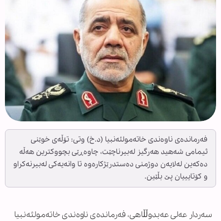
فەرماندەی ناوەندی خاتەمولئەنبیا (د.خ) وتی: تۆڵەی خوێنی
ئیمامی شەهید هەرگیز لەبیرناچێت، چاوەڕێی بچووکترین هەڵە
دەکەین لەلایەن دوژمنی دەستدرێژکارەوە تا وانەیەکی لەبیرنەکراو
و کۆتایییان پێ بڵێین.
سەردار عەلی عەبدوڵڵاهی، فەرماندەی ناوەندی خاتەمولئەنبیا