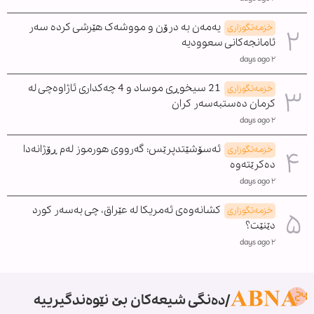
یەمەن بە درۆن و مووشەک هێرشی کردە سەر
خزمەتگوزاری
ئامانجەکانی سعوودیە
٢ days ago
21 سیخوڕی موساد و 4 چەکداری ئاژاوەچی لە
خزمەتگوزاری
کرمان دەستبەسەر کران
٢ days ago
ئەسۆشێتدپرێس: گەرووی هورموز لەم ڕۆژانەدا
خزمەتگوزاری
دەکرێتەوە
٢ days ago
کشانەوەی ئەمریکا لە عێراق، چی بەسەر کورد
خزمەتگوزاری
دێنێت؟
٢ days ago
دەنگی شیعەکان بێ نێوەندگیرییە