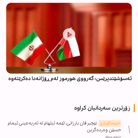
ئەسۆشێتدپرێس: گەرووی هورموز لەم ڕۆژانەدا دەکرێتەوە
زۆرترین سەردانیان کراوە
نێچیرڤان بارزانی: ئێمە ئیلهام لە ئەربەعینی ئیمام
خزمەتگوزاری
حسێن وەردەگرین
٢ days ago