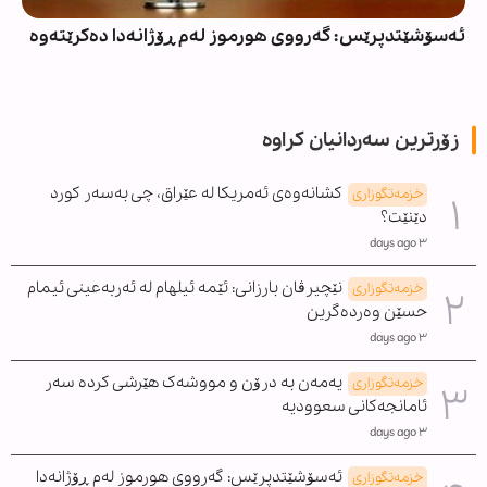
ئەسۆشێتدپرێس: گەرووی هورموز لەم ڕۆژانەدا دەکرێتەوە
زۆرترین سەردانیان کراوە
کشانەوەی ئەمریکا لە عێراق، چی بەسەر کورد
خزمەتگوزاری
دێنێت؟
٣ days ago
نێچیرڤان بارزانی: ئێمە ئیلهام لە ئەربەعینی ئیمام
خزمەتگوزاری
حسێن وەردەگرین
٣ days ago
یەمەن بە درۆن و مووشەک هێرشی کردە سەر
خزمەتگوزاری
ئامانجەکانی سعوودیە
٣ days ago
ئەسۆشێتدپرێس: گەرووی هورموز لەم ڕۆژانەدا
خزمەتگوزاری