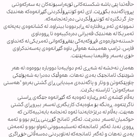
حاڵەتدا پێی باشە شکستەکانی ئۆپەراسیۆنەکان بە سەرکەوتنی
پڕوپاگەندە بگۆڕێت. لای ئەو کۆنتڕۆڵکردنی گێڕانەوەکە هەندێک
جار گرنگترە لە کۆنتڕۆڵکردنی دەرئەنجامەکە.
نموونەی ئەم ڕەفتارە لە ڕابردوودا بینراوە. لە کشانەوەی بەپەلەی
ئەمریکا لە هەندێک قەیرانی دەرەکییەوە تا ڕووداوی
خستنەخوارەوەی فڕۆکەیەکی بێفڕۆکەوانی ئەمریکی لە کەنداوی
فارس، ترامپ هەمیشە هەوڵی داوە گێڕانەوەی پەسەندکراوی
خۆی بەسەر واقیعدا بسەپێنێت.
هەمان نەخشە لە شەڕی ئەم دواییەدا دووبارە بووەوە: لە هەر
شوێنێک ئامانجێک بەدی نەهات، هەوڵێک دەدرا بە شەپۆلێکی
چاوپێکەوتن و وتار و پاگەندەی میدیایی ڕای گشتی بەرەو "هەستی
سەرکەوتن" ئاراستە بکرێت.
بەڵام کێشەی ئەم ڕێبازە ئەوەیە کە گێڕانەوە جێگەی ڕاستی
ناگرێتەوە. ڕەنگە بۆ ماوەیەک کاریگەری لەسەر بیروڕای گشتی
هەبێت، بەڵام لە درێژخایەندا ئەوە ئەنجامە بابەتییەکانن کە
حوکمیان لەسەر دەدرێت. ئەگەر ئامانج گۆڕینی ڕژێم بوو و ئەمە
ڕووی نەدا، ئەگەر ئامانجەکە تەسلیمبوونی تەواو بوو و ئەمەش
بەدی نەهات و ئەگەر ئامانجەکە لەناوبردنی دەسەڵاتی خۆڕاگری