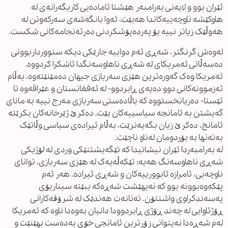
ئێران بوو و لایەنی بەرامبەر هێشتا ئامادەیی کاریگەرانەی لە
هاوکێشە ناوچەییەکاندا هەبێت، ئەوا بانگەشەی سەرکەوتن لە
هەوڵێک زیاتر نییە بۆ پەردەپۆشکردنی دەرئەنجامەکانی شکست.
لەوەش گرنگتر، شەڕی ئەم دواییە جارێکی دیکە سنوورداربوونی
دەسەڵاتی ئەمریکای لە شەڕی ناهاوسەنگدا ئاشکرا کردووە.
ئەمریکا وەک گەورەترین هێزی سەربازی جیهان دەمێنێتەوە، بەڵام
ئەزموونەکانی دوو دەیەی ڕابردوو- لە ئەفغانستان و عێراقەوە تا
ئێستا- دەریانخستووە کە باڵادەستی سەربازی مەرج نییە بە مانای
گەیشتن بە ئامانجە سیاسییەکان بێت. دەکرێ ژێرخانەکان بکرێتە
ئامانج، دەکرێ زیان بگەیەنرێت، بەڵام ئیرادەی سیاسی وڵاتێک
بەتەنها بە بۆردومان لەناو ناچێت.
لە بەرامبەردا ئێران نیشانیدا کە تێگەیشتنێکی وردی لە لۆژیکی
شەڕی ناهاوسەنگ هەیە: تێکەڵەیەک لە هێزی سەربازی، توانای
ناوچەیی، ئامرازە ئابوورییەکان و شەڕی ئیرادە. هەر ئەم
پێکەوەبوونە بوو کە نەیهێشت شەڕەکە ببێتە سیناریۆی
پەسەندکراوی واشنتۆن. تەنانەت هەندێک لە شرۆڤەکارانی
ڕۆژئاوایی لە چەند ڕۆژی ڕابردوودا دانیان بەوەدا ناوە کە ئەمریکا
لەم شەڕەدا نەیتوانی زۆرترین ئامانجی خۆی بەدەست بهێنێت و