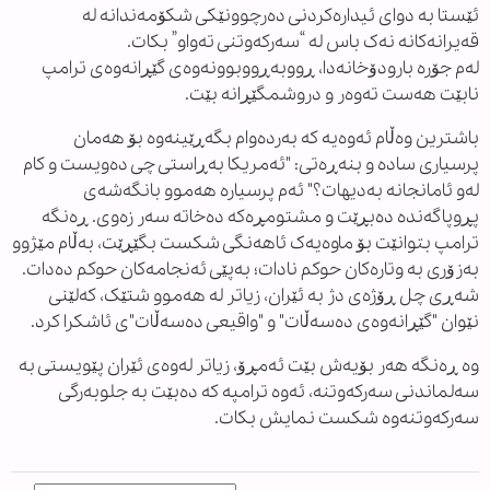
ئێستا بە دوای ئیدارەکردنی دەرچوونێکی شکۆمەندانە لە
قەیرانەکانە نەک باس لە “سەرکەوتنی تەواو” بکات.
لەم جۆرە بارودۆخانەدا، ڕووبەڕووبوونەوەی گێڕانەوەی ترامپ
نابێت هەست تەوەر و دروشمگێڕانە بێت.
باشترین وەڵام ئەوەیە کە بەردەوام بگەڕێینەوە بۆ هەمان
پرسیاری سادە و بنەڕەتی: "ئەمریکا بەڕاستی چی دەویست و کام
لەو ئامانجانە بەدیهات؟" ئەم پرسیارە هەموو بانگەشەی
پڕوپاگەندە دەبڕێت و مشتومڕەکە دەخاتە سەر زەوی. ڕەنگە
ترامپ بتوانێت بۆ ماوەیەک ئاهەنگی شکست بگێڕێت، بەڵام مێژوو
بەزۆری بە وتارەکان حوکم نادات؛ بەپێی ئەنجامەکان حوکم دەدات.
شەڕی چل ڕۆژەی دژ بە ئێران، زیاتر لە هەموو شتێک، کەلێنی
نێوان "گێڕانەوەی دەسەڵات" و "واقیعی دەسەڵات"ی ئاشکرا کرد.
وە ڕەنگە هەر بۆیەش بێت ئەمڕۆ، زیاتر لەوەی ئێران پێویستی بە
سەلماندنی سەرکەوتنە، ئەوە ترامپە کە دەبێت بە جلوبەرگی
سەرکەوتنەوە شکست نمایش بکات.