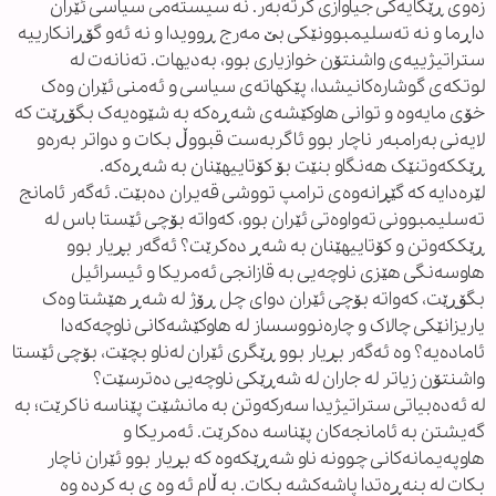
زەوی ڕێگایەکی جیاوازی گرتەبەر. نە سیستەمی سیاسی ئێران
داڕما و نە تەسلیمبوونێکی بێ مەرج ڕوویدا و نە ئەو گۆڕانکارییە
ستراتیژییەی واشنتۆن خوازیاری بوو، بەدیهات. تەنانەت لە
لوتکەی گوشارەکانیشدا، پێکهاتەی سیاسی و ئەمنی ئێران وەک
خۆی مایەوە و توانی هاوکێشەی شەڕەکە بە شێوەیەک بگۆڕێت کە
لایەنی بەرامبەر ناچار بوو ئاگربەست قبووڵ بکات و دواتر بەرەو
ڕێککەوتنێک هەنگاو بنێت بۆ کۆتاییهێنان بە شەڕەکە.
لێرەدایە کە گێڕانەوەی ترامپ تووشی قەیران دەبێت. ئەگەر ئامانج
تەسلیمبوونی تەواوەتی ئێران بوو، کەواتە بۆچی ئێستا باس لە
ڕێککەوتن و کۆتاییهێنان بە شەڕ دەکرێت؟ ئەگەر بڕیار بوو
هاوسەنگی هێزی ناوچەیی بە قازانجی ئەمریکا و ئیسرائیل
بگۆڕێت، کەواتە بۆچی ئێران دوای چل ڕۆژ لە شەڕ هێشتا وەک
یاریزانێکی چالاک و چارەنووسساز لە هاوکێشەکانی ناوچەکەدا
ئامادەیە؟ وە ئەگەر بڕیار بوو ڕێگری ئێران لەناو بچێت، بۆچی ئێستا
واشنتۆن زیاتر لە جاران لە شەڕێکی ناوچەیی دەترسێت؟
لە ئەدەبیاتی ستراتیژیدا سەرکەوتن بە مانشێت پێناسە ناکرێت؛ بە
گەیشتن بە ئامانجەکان پێناسە دەکرێت. ئەمریکا و
هاوپەیمانەکانی چوونە ناو شەڕێکەوە کە بڕیار بوو ئێران ناچار
بکات لە بنەڕەتدا پاشەکشە بکات. به ڵام ئه وه ی به کرده وه