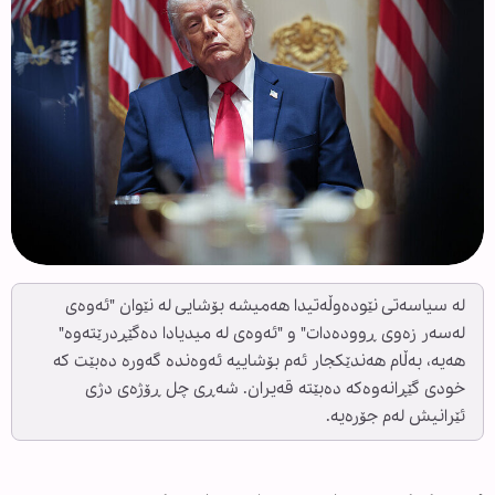
لە سیاسەتی نێودەوڵەتیدا هەمیشە بۆشایی لە نێوان "ئەوەی
لەسەر زەوی ڕوودەدات" و "ئەوەی لە میدیادا دەگێڕدرێتەوە"
هەیە، بەڵام هەندێکجار ئەم بۆشاییە ئەوەندە گەورە دەبێت کە
خودی گێڕانەوەکە دەبێتە قەیران. شەڕی چل ڕۆژەی دژی
ئێرانیش لەم جۆرەیە.