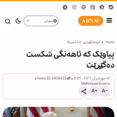
سورانی
Home
خزمەتگوزاری
ئه مریکا
پیاوێک کە ئاهەنگی شکست
دەگێڕێت
١٧ حوزەیران ٢٠٢٦ - ١٢:٣١
News ID: 1828423
Mehrnews
Source: