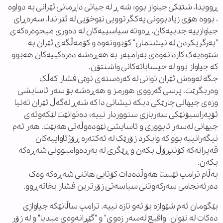
ڕوویدا، شتێکی جیاواز بوو: شه ڕ له جیاتی داڕمانی ئێرانی به دواوه
، بووه هۆی زیادبوونی یەکگرتوویی نێوخۆیی له ئێراندا. سەرەڕای
جیاوازییە جدییەکان، ڕەوتە سیاسییەکان لە دەوری میحوەرەکەی
"بەرگریکردن لە نیشتمان" کۆبوونەوە و کۆمەڵگەی ئێران بە
شێوەیەک کاردانەوەی بەرامبەر بە هەڕەشە دەرەکییەکان هەبوو
کە جیاواز بوو لە حیساباتەکانی واشنتۆن.
جگە لەوەش ئێران توانی لە کەرەستەی نوێی فشار کەڵک
وەربگرێت. پرسی گەرووی هورمز و هەڕەشە بۆ سەر ئاسایشی
وزەی جیهانی جارێکی دیکە نیشانی دا کە شەڕ لەگەڵ ئێران تەنیا
ئۆپەراسیۆنێکی سەربازی سنووردار نییە؛ دەتوانێت لێکەوتەی
جیهانی لەسەر ئابووری و ئاسایشی نێودەوڵەتی هەبێت. هەر ئەم
نیگەرانییە بوو کە وایکرد زۆرێک لە ئەکتەرە ڕۆژئاواییەکان
قەیرانەکە کۆنتڕۆڵ بکەن و ڕێگری لە بەردەوامبوونی شەڕەکە
بکەن.
بەڵام ترامپ ئێستا هەوڵدەدات کۆتایی هاتنی شەڕەکە وەک
دەرئەنجامی سەرکەوتنی سیاسەتی زۆرترین فشار بخاتەڕوو.
بێگومان ئەم شێوازە بۆ ئەو تازە نییە. ترامپ ساڵانێکە جیاوازی
دەکات لە نێوان "واقیع لەسەر زەوی" و "گێڕانەوەی میدیا" و لە زۆر