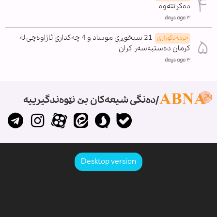
دەکرێتەوە
٣ days ago
21 سیخوڕی موساد و 4 چەکداری ئاژاوەچی لە
خزمەتگوزاری
کرمان دەستبەسەر کران
٣ days ago
دەنگی شیعەکان بێ نێوەندگیرییە
Desktop version