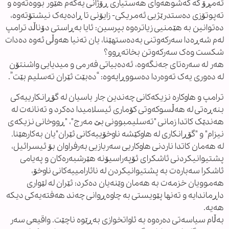
ئەمڕۆ کە کەشوهەوای هەستیاری ڕۆژانی یەکەم هێور بووەتەوە و
تەپوتۆزی دەستدرێژیی ئەمریکی- زایۆنی تا ڕادەیەک نیشتۆتەوە،
دەتوانین بە هێمنیی زیاترەوە بپرسین: ئایا بەڕاستی دۆناڵد ترامپ
لەم شەڕەدا سەرکەوتنی بەدەستهێنا، یان تەنیا هەوڵی ئەوە دەدات
شکست وەک سەرکەوتن بخاتەڕوو؟
هەر لە سەرەتای جەنگەوە، ئەدەبیاتی فەرمی و میدیایی واشنتۆن
لە دەوری یەک تەوەردا دەسووڕایەوە: “دەبێت ئێران تەسلیم بێت”.
ترامپ و هاوکارە نزیکەکانی چەندین جار باسیان لە گۆڕانکارییەکی
بنەڕەتی لە هەڵسوکەوتی کۆماری ئیسلامیدا دەکرد و تەنانەت لە
هەندێک کاتدا زمانی "تەسلیمبوونی بێ مەرج"، "ڕووخانی نزیکەی
نیزام" و "گۆڕانکاری لە هاوکێشە ناوخۆییەکانی ئێران"یان بەکارهێنا.
لە هەمان کاتدا ناردنی هاوکاریی سەربازیی بەرفراوان بۆ ئیسرائیل،
پشتیوانیکردنی ئاشکرای ئۆپەراسیۆنە هێرشبەرەکان و پەیامی
ئاشکرا سەبارەت بە پشتیوانیکردن لە نائارامییەکانی ناوخۆ،
هەموویان خزمەت بە هەمان وێنەیان دەکرد: ئێران لە لێواری
داڕماندایە و تەنها پێویستی بە چاوەڕوانی چەند هەفتەیەکی دیکە
هەیە.
بەڵام سیاسەتی دەرەوە بە ئاواتخوازی بەڕێوە ناچێت. واقیعی سەر