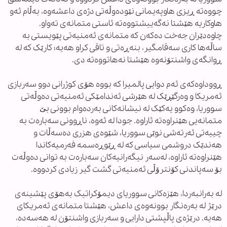
چووەتە ڕیزی هاوپەیمانی نێودەوڵەتی دژەی داعشەوە، بەڵام ئەو
هاوکاریە هێشتا نەگەییشتووەتە ئاستی متمانەی تەواو.
چاوەدێران جەخت دەکەن کە متمانەی ئەمنیەتی پێویستی بە
ساڵەها کاری سەقامگیر، بنەڕەتی و تاقی کراو هەیە؛ کارێک کە لە
ڕوانگەی واشنتۆنەوە هێشتا نەهاتووەتە دی.
ڕووداوەکەی ئەم دوایی پالمیرا کە بووە هۆی کوژرانی دوو سەربازی
ئەمریکا و وەرگێڕێک لە هێرشی ئەندامێکی ئەمنیەتی دەوڵەتی
سووریا، وەکوو یەکێک لە نیشانەکانی بەردەوام بوونی بێ
متمانەیی هێنراوەتە ئاراوە. جودا لە ئەوە، ناڕوونی سەبارەت بە
چییەتی ئەرتەشی نوێی سووریا، شێوەی هزری دەسەڵات و
هەندێک دروشمی سیاسی کە لە ڕێوڕەسمە فەرمیەکاندا
هێنراوەتە ئاراوە، لەسەر نیگەرانیەکان سەبارەت بە توانی دەوڵەت
بۆ سەپاندنی کۆنترۆڵی ئەمنیەتی گشت گیر زیادی کردووە.
لە بەرانبەردا، هێزەکانی سووریای دیمۆکراتیک بەهۆی پێشینەی
درێژ لە بەرەنگار بوونەوەی داعش، هێشتا متمانەی ئەمریکای
هەیە. درێژەی پاڵپشتی دارایی و سەربازی واشنتۆن لە هەسەدە،