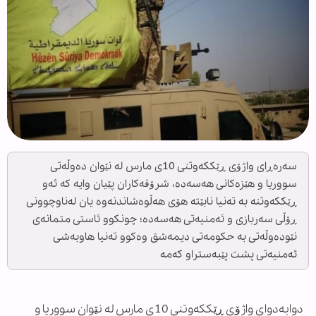
سەرەڕای واژۆی ڕێککەوتنی 10ی مارس لە نێوان دەوڵەتی
سووریا و هێزەکانی هەسەدە، شرۆڤەکاران پێیان وایە کە ئەو
ڕێککەوتنە بە تەنیا نابێتە هۆی هەڵوەشاندنەوە یان لەناوچوونی
ڕۆڵی سەربازی و ئەمنیەتی هەسەدە؛ چونکوو ئاستی متمانەی
نێودەوڵەتی بە حکومەتی دیمەشق وەکوو تەنیا هاوبەشی
ئەمنیەتی پشت پێبەستراو کەمە
دوابەدوای واژۆی ڕێککەوتنی 10ی مارس لە نێوان سووریا و