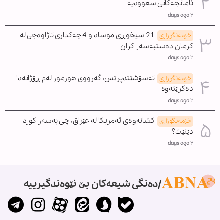
ئامانجەکانی سعوودیە
٢ days ago
21 سیخوڕی موساد و 4 چەکداری ئاژاوەچی لە
خزمەتگوزاری
کرمان دەستبەسەر کران
٢ days ago
ئەسۆشێتدپرێس: گەرووی هورموز لەم ڕۆژانەدا
خزمەتگوزاری
دەکرێتەوە
٢ days ago
کشانەوەی ئەمریکا لە عێراق، چی بەسەر کورد
خزمەتگوزاری
دێنێت؟
٢ days ago
دەنگی شیعەکان بێ نێوەندگیرییە