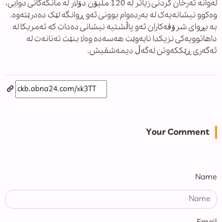
لەوانە تەرخان کردنی زیاتر لە 120 ملیۆن دۆلار لە مانگەکانی دوایی،
وەکوو نیشانەیەک لە بەردەوام بوونی ئەو ڕوانگە لێک دەدرێتەوە.
بە بڕوای شرۆڤەکاران ئەو پاڵشتیە نیشانی دەدات کە ئەمریکا لە
داهاتوویەکی نزیکدا نایەوێت هەسەدە وەلا بنێت تەنانەت لە
ئەگەری ڕێککەوتن لەگەڵ دیمەشقیش.
Your Comment
Name