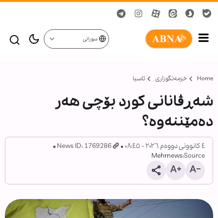
سورانی
Home
خزمەتگوزاری
ئاسیا
شەڕڤانانی کورد بۆچی هەر
دەمێننەوە؟
٤ کانوونی دووەم ٢٠٢٦ - ٠٨:٤٥
News ID: 1769286
Mehrnews
Source: