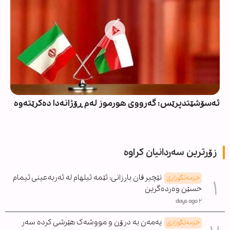
ئەسۆشێتدپرێس: گەرووی هورموز لەم ڕۆژانەدا دەکرێتەوە
زۆرترین سەردانیان کراوە
نێچیرڤان بارزانی: ئێمە ئیلهام لە ئەربەعینی ئیمام
خزمەتگوزاری
حسێن وەردەگرین
٢ days ago
یەمەن بە درۆن و مووشەک هێرشی کردە سەر
خزمەتگوزاری