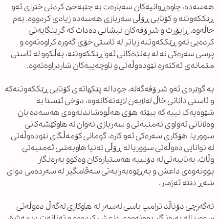
هەسەدە، چاوەڕوانیەکان سەبارەت بە جێبەجێ کردنی خێرای ئەو
ڕێککەوتنە و کۆتایی ڕۆڵی سەربازی هەسەدە زیادی کردووە. بەم
حاڵەوە، ڕاپۆرت و شرۆڤەکان نیشانی دەدات کە گرینگایەتی
کردەیی ئەو ڕێککەوتنە زیاتر لە ئاستی خۆی گەورە کراوەتەوە و
پرسی سەرەکی نە لە بەندەکانی ئەو ڕێککەوتنە، بەڵکوو لە ئاستی
متمانەی ئەکتەرە نێودەوڵەتی و ناوچەییەکان شاردراوەتەوە.
بە گوێرەی ئەو شرۆڤەگەلە، جودا لە پێکهاتەی کۆتایی ڕێککەوتنەکە
و ئاستی دانانی خاڵ لەلایەن لایەنەکانەوە، دۆخی ئێستا بە
شێوەیەک نییە کە ببێتە هۆی هەڵوەشاندنەوەی هەسەدە یان
وەلانانی تەواوی ئەمنیەتی و سەربازی ئەوان لە هاوکێشەکانی
سووریا. هۆکاری سەرەکی ئەو کارە، گومانی کۆمەڵگای نێودەوڵەتی
لە توانایی دەوڵەتی سووریا لە ڕۆڵی تەنیا هاوبەشی ئەمنیەتی
وڵات، بەتایبەتی لە دۆسیە هەستیارەکان وەکوو بەرەنگار
بوونەوەی داعش و بەڕێوەبەرایەتی سەقامگیر لە سەردەمی دوای
شەڕ دێتە ئەژمار.
ئەگەرچی دۆناڵد ترامپ باسی لەسەر لە هاوکاری لەگەڵ دەوڵەتی
سووریا لە بەرەنگار بوونەوەی داعش کردووە و تەنانەت دیمەشق