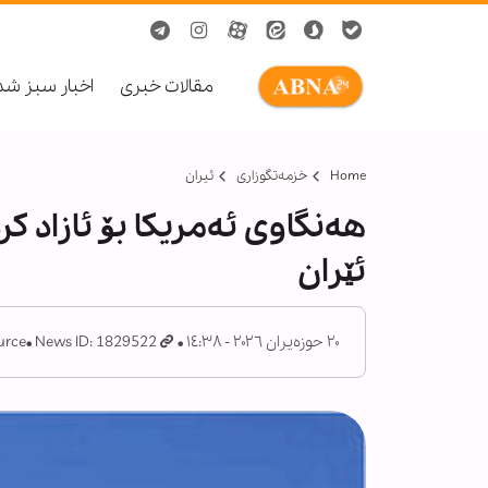
مقالات خبری
اخبار سبز ش
Home
خزمەتگوزاری
ئیران
هەنگاوی ئەمریکا بۆ ئازاد ک
ئێران
٢٠ حوزەیران ٢٠٢٦ - ١٤:٣٨
News ID: 1829522
rce: