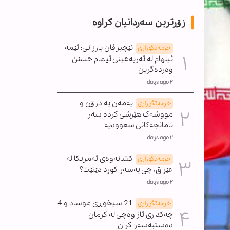
زۆرترین سەردانیان کراوە
نێچیرڤان بارزانی: ئێمە
خزمەتگوزاری
ئیلهام لە ئەربەعینی ئیمام حسێن
وەردەگرین
٢ days ago
یەمەن بە درۆن و
خزمەتگوزاری
مووشەک هێرشی کردە سەر
ئامانجەکانی سعوودیە
٢ days ago
کشانەوەی ئەمریکا لە
خزمەتگوزاری
عێراق، چی بەسەر کورد دێنێت؟
٢ days ago
21 سیخوڕی موساد و 4
خزمەتگوزاری
چەکداری ئاژاوەچی لە کرمان
دەستبەسەر کران