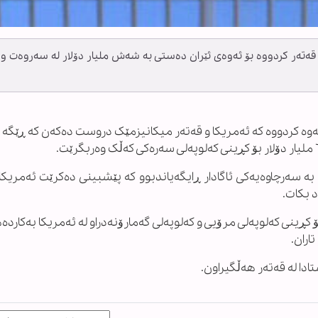
قەتەر کردووە بۆ ئەوەی ئێران دەستی بە شەش ملیار دۆلار لە سەروەت و
وە کردووە کە ئەمریکا و قەتەر میکانیزمێک دروست دەکەن کە ڕێگە ب
بە سەرچاوەیەکی ئاگادار ڕایگەیاندبوو کە پێشبینی دەکرێت ئەمری
د بکات.
کڕینی کەلوپەلی مرۆیی و کەلوپەلی گەمارۆنەدراو لە ئەمریکا بەکاردە
اران.
ادا لە قەتەر هەڵگیراون.