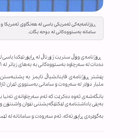
ڕۆژنامەیەکی ئەمریکی باسی لە هەنگاوی ئەمریکا و 
سامانە بەستووەکانی لە دۆحە بگات.
ڕۆژنامەی وۆڵ ستریت ژۆرناڵ لە ڕاپۆرتێکدا باسی لە
دەدات لە سەرچاوە بەستووەکانی بە بەهای زیاتر لە ٦ ملیار دۆلار بۆ کڕینی کەلوپەلی سەرەکی کەڵک وەربگرێت.
پێشتر ڕۆژنامەی فاینانشیاڵ تایمز بە پشتبەستن 
ملیار دۆلار لە سەروەت و سامانی بەستووی ئێران ئازا
بانگەشەی ئەوە دەکرێت کە ئەم سەرچاوانەی تەنیا بۆ 
بەپێی یاداشتنامەی لێکتێگەیشتنی نێوان واشنتۆن و ت
بەگوێرەی ڕاپۆرتەکە، ئەم سەروەت و سامانانە لە ئێست