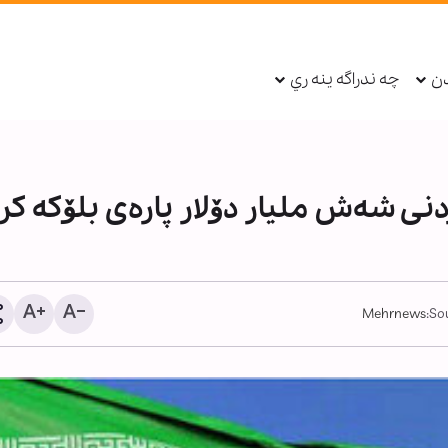
دن
چه ندراگه ينه ري
ردنی شەش ملیار دۆلار پارەی بلۆکە کر
Mehrnews
Sou
21 سیخوڕی
ئاژاوەچی لە کرمان دەستب
کران