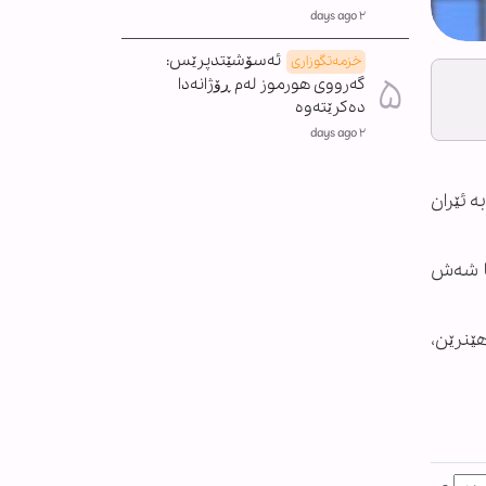
٢ days ago
ئەسۆشێتدپرێس:
خزمەتگوزاری
گەرووی هورموز لەم ڕۆژانەدا
دەکرێتەوە
٢ days ago
ە ئێران
کا شەش
هێنرێن،