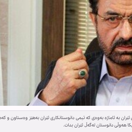
ان بە ئاماژە بەوەی کە تیمی دانوستانکاری ئێران بەهێز وەستاون و کەم
کا هەوڵی دانوستان لەگەڵ ئێران بدات.