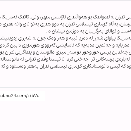
ان لە لێدوانێک بۆ هەواڵنێری ئاژانسی مێهر، وتی: کاتێک ئەمریکا 
ترسان، بەڵام کۆماری ئیسلامی ئێران بە دوو هێزی بەتوانای واتە هێزی د
ت و توانای بەرگرییان بە دوژمن نیشان دا.
ەمریکا پیاوای شەڕ لە دەریا نییە و هەر وەک چۆن لە شەڕی زەوینیشد
 دەریایە و چەندین دەیەیە کە ئاسایشی گەرووی هۆرمۆزی دابین کردوو
سی چەندین پرسی جۆراوجۆر بۆ سەر میزی دانوستان و پێداگریی ئێران بۆ 
لەبارەی پرسەکانی تر، جەختی کرد: تا ئیستا وفدی ئێرانی لە دانوستانە
ووە کە تیمی دانوستانکاری کۆماری ئیسلامی ئێران بەهێز وەستاوە و کە