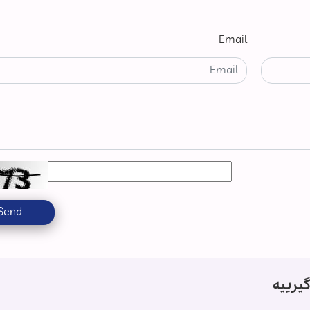
Email
Send
یرییە