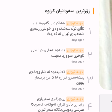
زۆرترین سەردانیان کراوە
هەڵکردنی گەورەترین
خزمەتگوزاری
ئاڵای تۆڵەسەندنەوەی خوێنی ڕێبەری
شەهیدی ئێران لە کەربەلا
٢ days ago
یەپەژە تەڤلی وەزارەتی
خزمەتگوزاری
ناوخۆی سووریا دەبێت
٢ days ago
تەقینەوە لە شارۆچکەی
خزمەتگوزاری
پیشەسازی تاران؛ ١٨ کەس بریندار
بوون
٢ days ago
ڕاوێژکاری سەربازی
خزمەتگوزاری
ڕێبەری باڵای ئێران: لەوانەیە ئەمریکا
هێرشی زەوینی بکاتە سەر ئێران