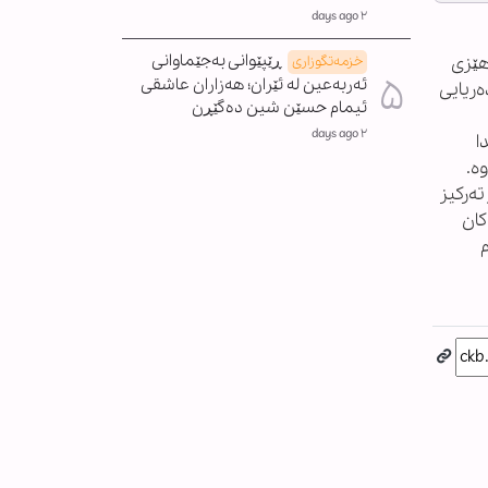
٢ days ago
ڕێپێوانی بەجێماوانی
هێزی
خزمەتگوزاری
ئەربەعین لە ئێران؛ هەزاران عاشقی
ەریایی
ئیمام حسێن شین دەگێڕن
٢ days ago
ا
ە.
تەرکیز
کان
م