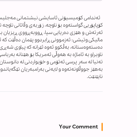
ئەندامی کۆمیسیۆنی ئاسایشی نیشتمانی مەجلیسی ئێر
کۆپاپۆریی گواستەوە بۆ ناوچە، زۆربەی وڵاتانی ناوچە 
ئەرتەش و هێزی دەریایی سپا، ڕووبەڕووی ڕیزیان بەس
مالیکی وتیشی: ئەزموونی ڕابردوو پێمان دەڵێت کە ئ
دەستەوەستانە، بەڵکوو ئەوە ئێرانە کە پیاوی شەڕی
ناوبراو بە ئاماژە بە هەوڵی ئەمریکا بۆ هێنانە بەربا
تەنیا لە سەر پرسی ئەتۆمی و خۆبواردنی لە دانوستان 
بەهێز جووڵاونەتەوە و لایەنی بەرامبەریان تێگەیاند
نایێنێت.
Your Comment