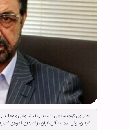
ئەندامی کۆمیسیۆنی ئاسایشی نیشتمانی مەجلیسی ئێر
نایێنن، وتی: دەسەڵاتی ئێران بۆتە هۆی ئەوەی ئەمری