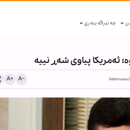
دن
چه ندراگه ينه ري
ە؛ ئەمریکا پیاوی شەڕ نییە
Mehrnews
یەپەژە تەڤلی وەزارەتی ناو
سووریا دەبێت