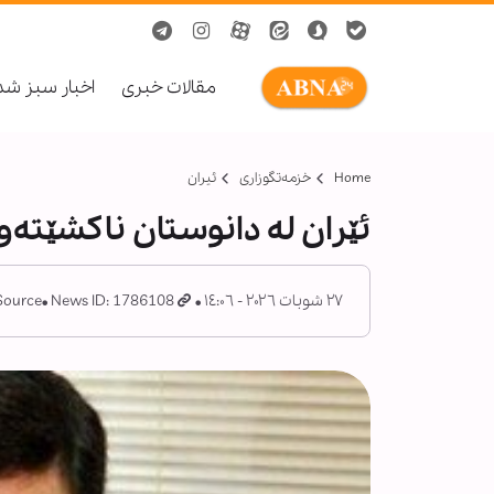
مقالات خبری
اخبار سبز ش
Home
خزمەتگوزاری
ئیران
ئێران لە دانوستان ناکشێتەو
٢٧ شوبات ٢٠٢٦ - ١٤:٠٦
News ID: 1786108
Source: