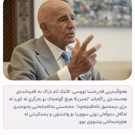
هەواڵدەریی فەڕەنسا نووسی: کاتێک تام باراک بە فەرماندەی
هەسەدەی ڕاگەیاند "ئەمریکا هیچ گولەیەک بۆ بەرگری لە کورد لە
دژی دیمەشق ناتەقێنێتەوە"، مەبەستی یەکەمایەتیی پەیوەندی
لەگەل دەوڵەتی نوێی سووریا بۆ واشنتۆن و پشتکردنی لە
هاوپەیمانانی پێشووی بوو.