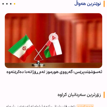
نوێترین هەواڵ
ئەسۆشێتدپرێس: گەرووی هورموز لەم ڕۆژانەدا دەکرێتەوە
زۆرترین سەردانیان کراوە
نێچیرڤان بارزانی: ئێمە ئیلهام لە ئەربەعینی ئیمام
خزمەتگوزاری