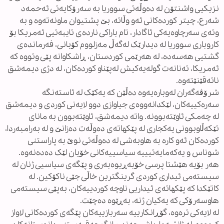
نزیکیی واشنتۆن لە دەوڵەتی سووریا بە سەرۆکایەتی ئەحمەد
شەرع، چیتر کوردەکانی ئەو وڵاتە، بێ پشتیوان ماونەتەوە و بە
وتەی سەرچاوەیەکی ئاگادار، تام باراکی ناردەی تایبەتیی ئەمریکا بۆ
کاروباری سووریا لە دیدارێک لەگەڵ مەزلووم کۆبانی، فەرماندەی
گشتیی هەسەدە، لە هەرێمی کوردستان، ڕاشکاوانە پێی وتووە کە
ئەمریکا، تەنانەت گولەیەکیش لەپێناو کوردەکان، لە دژی دیمەشق
ناتەقێنێتەوە.
شرۆڤەگەران لەوبارەیەوە دەڵێن کە یەکێک لە ئاستەنگە
سەرەکییەکان، لێکدانەووەی جیاوازی دوو لایەنی کوردی و دیمەشق
لە چەمکی ئاوێتەبوونە. واتە دیمەشق، ئاوێتەبوون بە مانای
تێکەڵاوبوونی یەکجاری لە پێکهاتەی دەوڵەت دەزانێ و لە بەرامبەردا،
کوردەکان ئەو کارە بە هاوبەشی لە دەوڵەتی نوێ بە پاراستنی
شوناس و یەکەمایەتیییە سیاسییەکانی خۆیان لێک دەدەنەوە.
هەر بۆیە هێشتا پرسی خۆبەڕیوەبەری و پێگەی سیاسیی ژنان لە
سیستەمی ئیداری کوردی گرینگترین خاڵی جێی ناکۆکین. لە
کاتێکدا کە پێکهاتەی ئیداریی ناوچە کوردییەکان، بەپێی سیستەمی
هاوسەرۆکی کە یەکیان ژنە، بەڕێوە دەچێت.
لە لایەکی ترەوە، گۆڕانکارییە سەربازییەکان پێگەی کوردەکانی لاواز