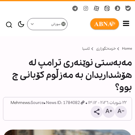
سورانی
Home
خزمەتگوزاری
ئاسیا
مەبەستی نوێنەری ترامپ لە
هۆشداریدان بە مەزڵوم کۆبانی چ
بوو؟
٢٢ شوبات ٢٠٢٦ - ١٣:١٢
News ID: 1784082
Source:
Mehrnews