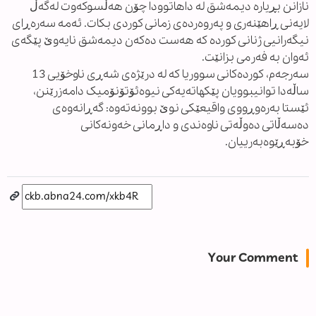
نازانن بڕیارە دیمەشق لە داهاتوودا چۆن هەڵسوکەوت لەگەڵ
لایەنی ڕاهێنەری و پەروەردەی زمانی کوردی بکات. ئەمە سەرەڕای
نیگەرانیی ژنانی کوردە کە هەست دەکەن دیمەشق نایەوێ پێگەی
ئەوان بە فەرمی بزانێت.
سەرجەم، کوردەکانی سووریا کە لە درێژەی شەڕی ناوخۆیی 13
ساڵەدا توانیبوویان پێکهاتەیەکی نیوەئۆتۆنۆمیک دامەزرێنن،
ئێستا بەرەوڕووی واقیعێکی نوێ بوونەتەوە: گەڕانەوەی
دەسەڵاتی دەوڵەتی ناوەندی و داڕمانی خەونەکانی
خۆبەڕێوەبەرییان.
Your Comment