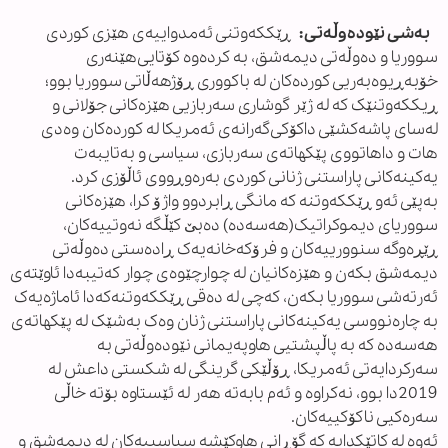
بەشی نێودەوڵەتی:
ڕێککەوتنی ئەمدواییەی هێزی کوردی
سووریا و دەوڵەتی دیمەشق، بە کردەوە کۆتایی‌هێنەری
خۆبەڕیوەبەریی کوردەکان لە باکووری ڕۆژهەڵاتی سووریا بوو؛
ڕیککەوتنێک کە لە ژێر گوشاری سەربازیی هێزەکانی جۆلانی و
لەسای پاشەکشێی داکۆکی‌گەرانەی ئەمریکا لە کوردەکان وەدی
هات و داهاتووی پێکهاتەی سەربازی، سیاسی و بەتایبەت
یەکینەکانی پاراستنی ژنانی کوردی بەرەوڕووی ئاڵۆزی کرد.
بەپێی ئەو ڕێککەوتنە کە مانگی ڕابردوو واژۆ کرا، هێزەکانی
سووریای دیموکراتیک(هەسەدە) دەبێ کێڵگە نەوتییەکان،
ڕێڕەوگە سنوورییەکان و فرۆکەخانەیەک ڕادەستی دەوڵەتی
دیمەشق بکەن و هێزەکانیان لە چوارچێوەی چوار کەتیبەدا ئاوێتەی
ئەرتەشی سووریا بکەن، کەچی لە دەقی ڕێککەوتنەکەدا ئاماژەیەک
بە چارەنووسی یەکینەکانی پاراستنی ژنان وەک بەشێک لە پێکهاتەی
هەسەدە کە بە پاڵپشتیی هاوپەیمانی نێودەوڵەتی بە
سەرکردایەتی ئەمریکا، ڕۆڵێکی گرینگی لە شکستی داعش لە
2019دا بوو، نەکراوە و ئەم بابەتە هەر لە ئێستاوە بۆتە خاڵی
سەرەکیی ناکۆکییەکان.
ئەوە لە کاتێکدایە کە گۆڕانی هاوکێشە سیاسییەکان لە دیمەشق و