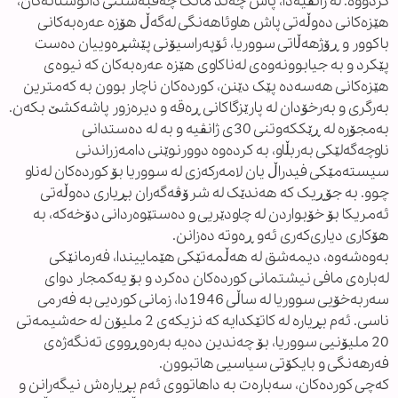
کردووە. لە ژانڤیەدا، پاش چەند مانگ چەقبەستنی دانوستانەکان،
هێزەکانی دەوڵەتی پاش هاوئاهەنگی لەگەڵ هۆزە عەرەبەکانی
باکوور و ڕۆژهەڵاتی سووریا، ئۆپەراسیۆنی پێشڕەوییان دەست
پێکرد و بە جیابوونەوەی لەناکاوی هێزە عەرەبەکان کە نیوەی
هێزەکانی هەسەدە پێک دێنن، کوردەکان ناچار بوون بە کەمترین
بەرگری و بەرخۆدان لە پارێزگاکانی ڕەقە و دیرەزور پاشەکشێ بکەن.
بەمجۆرە لە ڕێککەوتنی 30ی ژانڤیە و بە لە دەستدانی
ناوچەگەلێکی بەربڵاو، بە کردەوە دوورنوێنی دامەزراندنی
سیستەمێکی فیدراڵ یان لامەرکەزی لە سووریا بۆ کوردەکان لەناو
چوو. بە جۆڕیک کە هەندێک لە شرۆڤەگەران بڕیاری دەوڵەتی
ئەمریکا بۆ خۆبواردن لە چاودێریی و دەستێوەردانی دۆخەکە، بە
هۆکاری دیاری‌کەری ئەو ڕەوتە دەزانن.
بەوەشەوە، دیمەشق لە هەڵمەتێکی هێماییندا، فەرمانێکی
لەبارەی مافی نیشتمانی کوردەکان دەکرد و بۆ یەکمجار دوای
سەربەخۆیی سووریا لە ساڵی 1946دا، زمانی کوردیی بە فەرمی
ناسی. ئەم بڕیارە لە کاتێکدایە کە نزیکەی 2 ملیۆن لە حەشیمەتی
20 ملیۆنیی سووریا، بۆ چەندین دەیە بەرەوڕووی تەنگەژەی
فەرهەنگی و بایکۆتی سیاسیی هاتبوون.
کەچی کوردەکان، سەبارەت بە داهاتووی ئەم بڕیارەش نیگەرانن و