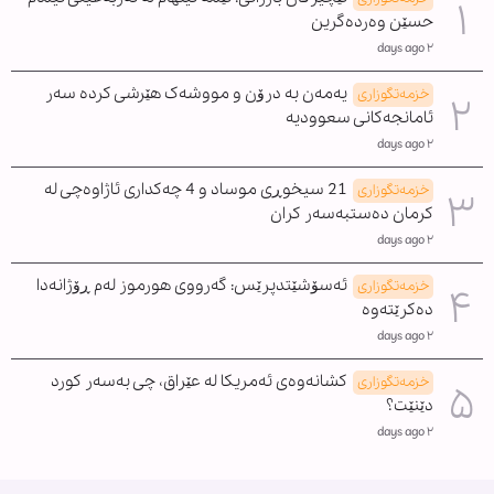
حسێن وەردەگرین
٢ days ago
یەمەن بە درۆن و مووشەک هێرشی کردە سەر
خزمەتگوزاری
ئامانجەکانی سعوودیە
٢ days ago
21 سیخوڕی موساد و 4 چەکداری ئاژاوەچی لە
خزمەتگوزاری
کرمان دەستبەسەر کران
٢ days ago
ئەسۆشێتدپرێس: گەرووی هورموز لەم ڕۆژانەدا
خزمەتگوزاری
دەکرێتەوە
٢ days ago
کشانەوەی ئەمریکا لە عێراق، چی بەسەر کورد
خزمەتگوزاری
دێنێت؟
٢ days ago