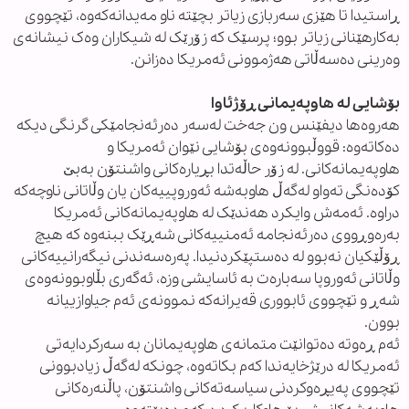
ڕاستیدا تا هێزی سەربازی زیاتر بچێتە ناو مەیدانەکەوە، تێچووی
بەکارهێنانی زیاتر بوو؛ پرسێک کە زۆرێک لە شیکاران وەک نیشانەی
وەرینی دەسەڵاتی هەژموونی ئەمریکا دەزانن.
بۆشایی لە هاوپەیمانی ڕۆژئاوا
هەروەها دیفێنس ون جەخت لەسەر دەرئەنجامێکی گرنگی دیکە
دەکاتەوە: قووڵبوونەوەی بۆشایی نێوان ئەمریکا و
هاوپەیمانەکانی. لە زۆر حاڵەتدا بڕیارەکانی واشنتۆن بەبێ
کۆدەنگی تەواو لەگەڵ هاوبەشە ئەوروپییەکان یان وڵاتانی ناوچەکە
دراوە. ئەمەش وایکرد هەندێک لە هاوپەیمانەکانی ئەمریکا
بەرەوڕووی دەرئەنجامە ئەمنییەکانی شەڕێک ببنەوە کە هیچ
ڕۆڵێکیان نەبوو لە دەستپێکردنیدا. پەرەسەندنی نیگەرانییەکانی
وڵاتانی ئەوروپا سەبارەت بە ئاسایشی وزە، ئەگەری بڵاوبوونەوەی
شەڕ و تێچووی ئابووری قەیرانەکە نموونەی ئەم جیاوازییانە
بوون.
ئەم ڕەوتە دەتوانێت متمانەی هاوپەیمانان بە سەرکردایەتی
ئەمریکا لە درێژخایەندا کەم بکاتەوە، چونکە لەگەڵ زیادبوونی
تێچووی پەیڕەوکردنی سیاسەتەکانی واشنتۆن، پاڵنەرەکانی