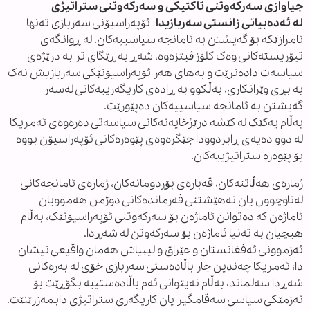
جیاوازی سەرکەوتنی تاکتیکی و سەرکەوتنی ستراتیژی
لە ئەدەبیاتی زانستی سەربازیدا
ئۆپەراسیۆنی سەربازی تەنها
ئامرازێکە بۆ گەیشتن بە ئامانجە سیاسییەکان. لە ڕوانگەی
تیۆریستەکانی وەک کلۆزڤیتزەوە، شەڕ بە ڕێگای تر بە درێژەی
سیاسەت دادەنرێت و بەهای هەر ئۆپەراسیۆنێکی سەربازیش نەک
بە بڕی وێرانکاری، بەڵکوو بە ڕادەی کاریگەرییەکانی لەسەر
گەیشتن بە ئامانجە سیاسییەکان دەپێورێت.
بەڵام یەکێک لە کێشە درێژخایەنەکانی سیاسەتی دەرەوەی ئەمریکا
لە دوو دەیەی ڕابردوودا جێگرەوەی پێوەرەکانی ئۆپەراسیۆن بووە
بۆ پێوەرە ستراتیژییەکان.
ژمارەی هەڵاتنەکان، قەبارەی بۆردومانەکان، ژمارەی ئامانجەکانی
لەناوچوون یان نەهێشتنی فەرماندەکانی دوژمن هەموویان
ئاماژەن کە دەتوانن ئاماژەن بۆ سەرکەوتنی ئۆپەراسیۆنێک، بەڵام
هیچیان بە تەنیا ئاماژەن بۆ سەرکەوتن لە شەڕدا.
ئەزموونی ئەفغانستان و عێراق و لیبیاش هەمان واقیعی نیشان
دا؛ ئەمریکا چەندین جار باڵادەستی سەربازی خۆی لە بەرەکانی
شەڕدا سەلماند، بەڵام نەیتوانی ئەم باڵادەستییە بگۆڕێت بۆ
نەزمێکی سیاسی سەقامگیر یان کاریگەری ستراتیژی دابمەزرێنێت.