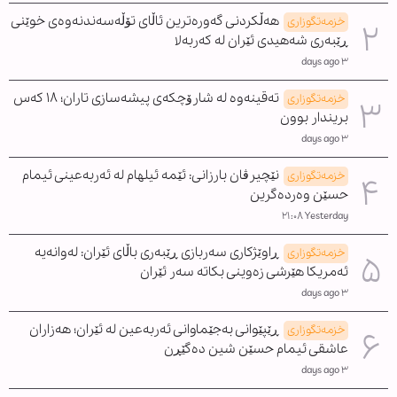
هەڵکردنی گەورەترین ئاڵای تۆڵەسەندنەوەی خوێنی
خزمەتگوزاری
ڕێبەری شەهیدی ئێران لە کەربەلا
٣ days ago
تەقینەوە لە شارۆچکەی پیشەسازی تاران؛ ١٨ کەس
خزمەتگوزاری
بریندار بوون
٣ days ago
نێچیرڤان بارزانی: ئێمە ئیلهام لە ئەربەعینی ئیمام
خزمەتگوزاری
حسێن وەردەگرین
Yesterday ٢١:٠٨
ڕاوێژکاری سەربازی ڕێبەری باڵای ئێران: لەوانەیە
خزمەتگوزاری
ئەمریکا هێرشی زەوینی بکاتە سەر ئێران
٣ days ago
ڕێپێوانی بەجێماوانی ئەربەعین لە ئێران؛ هەزاران
خزمەتگوزاری
عاشقی ئیمام حسێن شین دەگێڕن
٣ days ago