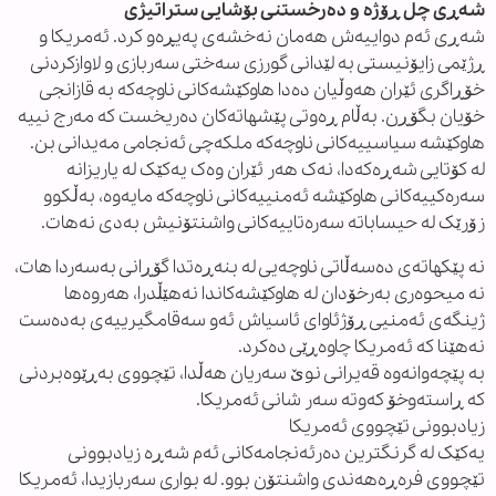
شەڕی چل ڕۆژە و دەرخستنی بۆشایی ستراتیژی
شەڕی ئەم دواییەش هەمان نەخشەی پەیڕەو کرد. ئەمریکا و
ڕژێمی زایۆنیستی بە لێدانی گورزی سەختی سەربازی و لاوازکردنی
خۆڕاگری ئێران هەوڵیان دەدا هاوکێشەکانی ناوچەکە بە قازانجی
خۆیان بگۆڕن. بەڵام ڕەوتی پێشهاتەکان دەریخست کە مەرج نییە
هاوکێشە سیاسییەکانی ناوچەکە ملکەچی ئەنجامی مەیدانی بن.
لە کۆتایی شەڕەکەدا، نەک هەر ئێران وەک یەکێک لە یاریزانە
سەرەکییەکانی هاوکێشە ئەمنییەکانی ناوچەکە مایەوە، بەڵکوو
زۆرێک لە حیساباتە سەرەتاییەکانی واشنتۆنیش بەدی نەهات.
نە پێکهاتەی دەسەڵاتی ناوچەیی لە بنەڕەتدا گۆڕانی بەسەردا هات،
نە میحوەری بەرخۆدان لە هاوکێشەکاندا نەهێڵدرا، هەروەها
ژینگەی ئەمنیی ڕۆژئاوای ئاسیاش ئەو سەقامگیرییەی بەدەست
نەهێنا کە ئەمریکا چاوەڕێی دەکرد.
بە پێچەوانەوە قەیرانی نوێ سەریان هەڵدا، تێچووی بەڕێوەبردنی
کە ڕاستەوخۆ کەوتە سەر شانی ئەمریکا.
زیادبوونی تێچووی ئەمریکا
یەکێک لە گرنگترین دەرئەنجامەکانی ئەم شەڕە زیادبوونی
تێچووی فرەڕەهەندی واشنتۆن بوو. لە بواری سەربازیدا، ئەمریکا