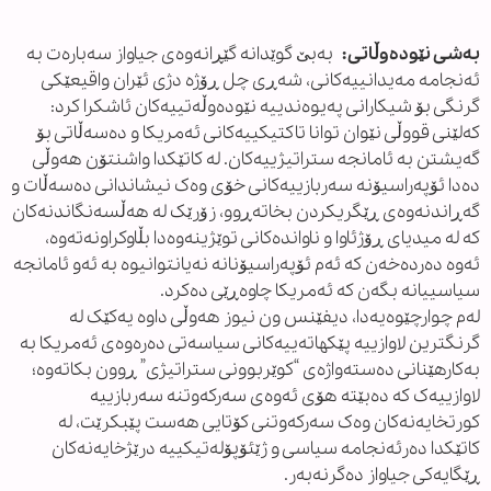
بەشی نێودەوڵاتی:
بەبێ گوێدانە گێڕانەوەی جیاواز سەبارەت بە
ئەنجامە مەیدانییەکانی، شەڕی چل ڕۆژە دژی ئێران واقیعێکی
گرنگی بۆ شیکارانی پەیوەندییە نێودەوڵەتییەکان ئاشکرا کرد:
کەلێنی قووڵی نێوان توانا تاکتیکییەکانی ئەمریکا و دەسەڵاتی بۆ
گەیشتن بە ئامانجە ستراتیژییەکان. لە کاتێکدا واشنتۆن هەوڵی
دەدا ئۆپەراسیۆنە سەربازییەکانی خۆی وەک نیشاندانی دەسەڵات و
گەڕاندنەوەی ڕێگریکردن بخاتەڕوو، زۆرێک لە هەڵسەنگاندنەکان
کە لە میدیای ڕۆژئاوا و ناواندەکانی توێژینەوەدا بڵاوکراونەتەوە،
ئەوە دەردەخەن کە ئەم ئۆپەراسیۆنانە نەیانتوانیوە بە ئەو ئامانجە
سیاسییانە بگەن کە ئەمریکا چاوەڕێی دەکرد.
لەم چوارچێوەیەدا، دیفێنس ون نیوز هەوڵی داوە یەکێک لە
گرنگترین لاوازییە پێکهاتەییەکانی سیاسەتی دەرەوەی ئەمریکا بە
بەکارهێنانی دەستەواژەی “کوێربوونی ستراتیژی” ڕوون بکاتەوە؛
لاوازییەک کە دەبێتە هۆی ئەوەی سەرکەوتنە سەربازییە
کورتخایەنەکان وەک سەرکەوتنی کۆتایی هەست پێبکرێت، لە
کاتێکدا دەرئەنجامە سیاسی و ژێئۆپۆلەتیکییە درێژخایەنەکان
ڕێگایەکی جیاواز دەگرنەبەر.