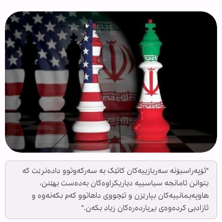
"ئۆپەراسیۆنە سەربازییەکان کاتێک بە سەرکەوتوو دادەنرێت کە
بتوانن ئامانجە سیاسییە دیاریکراوەکان بەدەست بهێنن،
هاوپەیمانییەکان بپارێزن و تێچووی داهاتوو کەم بکەنەوە و
ئازادیی کردەوەی بڕیاردەرەکان زیاد بکەن."