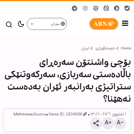
سورانی
Home
خزمەتگوزاری
ئیران
بۆچی واشنتۆن سەرەڕای
باڵادەستی سەربازی، سەرکەوتنێکی
ستراتیژی بەرانبەر ئێران بەدەست
نەهێنا؟
١ تەمووز ٢٠٢٦ - ١٣:١٦
News ID: 1834066
Source:
Mehrnews