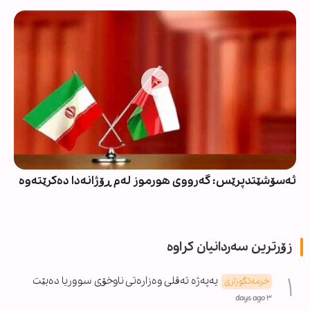
ئەسۆشێتدپرێس: گەرووی هورموز لەم ڕۆژانەدا دەکرێتەوە
زۆرترین سەردانیان کراوە
یەپەژە تەڤلی وەزارەتی ناوخۆی سووریا دەبێت
خزمەتگوزاری
٣ days ago