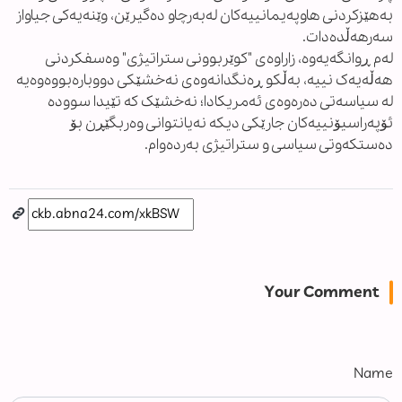
بەهێزکردنی هاوپەیمانییەکان لەبەرچاو دەگیرێن، وێنەیەکی جیاواز
سەرهەڵدەدات.
لەم ڕوانگەیەوە، زاراوەی "کوێربوونی ستراتیژی" وەسفکردنی
هەڵەیەک نییە، بەڵکو ڕەنگدانەوەی نەخشێکی دووبارەبووەوەیە
لە سیاسەتی دەرەوەی ئەمریکادا؛ نەخشێک کە تێیدا سوودە
ئۆپەراسیۆنییەکان جارێکی دیکە نەیانتوانی وەربگێڕن بۆ
دەستکەوتی سیاسی و ستراتیژی بەردەوام.
Your Comment
Name