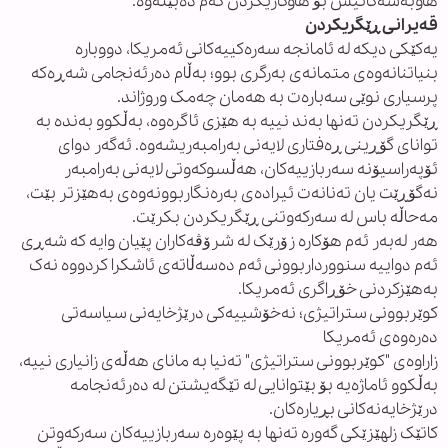
هاوبەشەکانیش بۆ هاوکاریکردن کەم دەبێتەوە.
قەیرانی ڕێگریکردن
یەکێکی دیکە لە ئامانجە سەرەکییەکانی ئەمریکا، دووبارە
بنیاتنانەوەی متمانەی بەرگری بوو؛ بەڵام دەرئەنجامی شەڕەکە
پرسیاری نوێی سەبارەت بە هەمان چەمک وروژاند.
ڕێگریکردن تەنها بەند نییە بە هێزی ئاگرەوە، بەڵکوو بەندە بە
توانای گۆڕینی ڕەفتاری لایەنی بەرامبەریشەوە. ئەگەر دوای
ئۆپەراسیۆنە سەربازییەکان، هەڵسوکەوتی لایەنی بەرامبەر
نەگۆڕێت یان تەنانەت ئیرادەی بەرەنگاربوونەوەی بەهێزتر بێت،
مەحاڵە باس لە سەرکەوتنی ڕێگریکردن بکرێت.
هەر لەبەر ئەم هۆکارە زۆرێک لە شرۆڤەکاران پێیان وایە کە شەڕی
ئەم دواییە سنوورداربوونی ئەم دەسەڵاتەی ئاشکرا کردووە نەک
بەهێزکردنی خۆڕاگری ئەمریکا.
کوێربوونی ستراتیژی؛ نەخۆشییەکی درێژخایەنی سیاسەتی
دەرەوەی ئەمریکا
زاراوەی "کوێربوونی ستراتیژی" تەنیا بە مانای هەڵەی زانیاری نییە،
بەڵکوو ئاماژەیە بۆ بێتوانایی لە تێگەیشتن لە دەرئەنجامە
درێژخایەنەکانی بڕیارەکان.
کاتێک زلهێزێکی گەورە تەنها بە پێوەرە سەربازییەکان سەرکەوتن