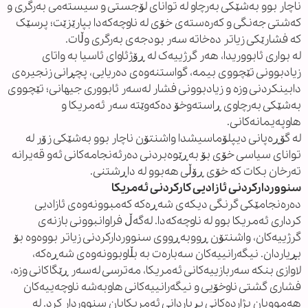
ناچار بوو بەشێکی بەرچاو لە توانای لۆجستی و سیستەمی بەرگری و
کەشتی جەنگی و کەرەستەی خۆی لە ناوچەکەدا بپارێزێت؛ پرسێک
کە فشارێکی زیاتر دەخاتە سەر بودجەی بەرگری وڵات.
لە بواری ئابووریدا، هەر گرژییەک لە ڕۆژئاوای ئاسیا بە واتای
زیادبوونی تێچووی بیمە، گواستنەوەی دەریایی، پچڕانی زنجیرەی
دابینکردنی وزە و زیادبوونی فشار لەسەر ئابووری جیهانی؛ تێچووی
بەشێکی بەرچاوی ڕاستەوخۆ دەکەوێتە سەر ئەمریکا و
هاوپەیمانەکانی.
لە گۆڕەپانی دیپلۆماسیشدا واشنتۆن ناچار بوو بەشێکی زۆر لە
توانای سیاسی خۆی بۆ بەڕێوەبردنی دەرئەنجامەکانی ئەو قەیرانە
تەرخان بکات کە خۆی ڕۆڵی هەبوو لە داڕشتنی.
سنووردارکردنی ئازادیی کارکردنی ئەمریکا
دەرەنجامێکی گرنگی دیکەی شەڕەکە کەمبوونەوەی ئازادیی
کرداری ئەمریکا بوو لە ناوچەکەدا. لەگەڵ فراوانبوونی بازنەی
گرژییەکان، واشنتۆن ڕووبەڕووی سنووردارکردنی زیاتر بووەوە بۆ
بڕیاردان. نیگەرانییەکان سەبارەت بە بڵاوبوونەوەی شەڕەکە،
لاوازی بنکە سەربازییەکانی ئەمریکا، مەترسی لەسەر ڕێگاکانی وزە،
فشاری گشتی ناوخۆیی و نیگەرانییەکانی هاوبەشە ناوچەییەکان
هەموویان بژاردەکانی بڕیاردانی ئەمریکایان سنووردار کرد. لە