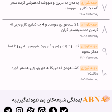
یەمەن بە درۆن و مووشەک هێرشی کردە سەر
خزمەتگوزاری
ئامانجەکانی سعوودیە
Yesterday ٢١:٠٧
21 سیخوڕی موساد و 4 چەکداری ئاژاوەچی لە
خزمەتگوزاری
کرمان دەستبەسەر کران
Yesterday ٢١:٠٨
ئەسۆشێتدپرێس: گەرووی هورموز لەم ڕۆژانەدا
خزمەتگوزاری
دەکرێتەوە
Yesterday ٢١:١٠
کشانەوەی ئەمریکا لە عێراق، چی بەسەر کورد
خزمەتگوزاری
دێنێت؟
Yesterday ٢١:٠٩
دەنگی شیعەکان بێ نێوەندگیرییە