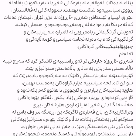
پێناسە دەکات، لەوانەیە لە بەرەکانی شەڕدا سەربکەوێت بەڵام لە
ڕووی سیاسییەوە شکست بهێنێت. نموونەکانی ئەفغانستان،
عێراق، لیبیا و ئێستاش شەڕی ٤٠ ڕۆژە لە دژی ئێران، نیشان دەدات
کە ئەمریکا بەردەوامە لە ڕووبەڕووبوونەوەی هەمان کێشە،
ئەویش گرنگیدانی زیادەڕۆیی لە ئامرازە سەربازییەکان و
گرنگییەکی کەم بە دەرئەنجامە سیاسی و کۆمەڵایەتی و
جیۆپۆلیتیکییەکانی کارەکانی.
ئەنجام
شەڕی ٤٠ ڕۆژە جارێکی تر ئەو ڕاستییەی ئاشکرا کرد کە مەرج نییە
باڵادەستی سەربازی بە مانای باڵادەستی ستراتیژی بێت.
ئۆپەراسیۆنە سەربازییەکان کاتێک بە سەرکەوتوو دادەنرێت کە
بتوانن ئامانجە سیاسییە دیاریکراوەکان بەدەست بهێنن،
هاوپەیمانییەکان بپارێزن و تێچووی داهاتوو کەم بکەنەوە و
ئازادیی کردەوەی بڕیاردەرەکان زیاد بکەن. ئەگەر پێوەرەکانی
هەڵسەنگاندنی شەڕ تەنیا ژمارەی هێرشەکان، بڕی
وێرانکارییەکان، یان قەبارەی ئاگرەکە بن، ڕەنگە مرۆڤ باس لە
سەرکەوتنی بەشەکی بکات؛ بەڵام کاتێک پێوەرە ستراتیژییەکانی
وەک گۆڕینی هاوسەنگی هێز، دامەزراندنی نەزمی خوازراو،
پاراستنی متمانەی نێودەوڵەتی، کەمکردنەوەی تێچوونەکان و