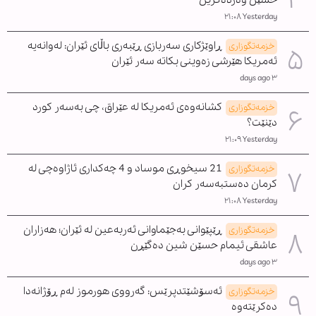
Yesterday ٢١:٠٨
ڕاوێژکاری سەربازی ڕێبەری باڵای ئێران: لەوانەیە
خزمەتگوزاری
ئەمریکا هێرشی زەوینی بکاتە سەر ئێران
٣ days ago
کشانەوەی ئەمریکا لە عێراق، چی بەسەر کورد
خزمەتگوزاری
دێنێت؟
Yesterday ٢١:٠٩
21 سیخوڕی موساد و 4 چەکداری ئاژاوەچی لە
خزمەتگوزاری
کرمان دەستبەسەر کران
Yesterday ٢١:٠٨
ڕێپێوانی بەجێماوانی ئەربەعین لە ئێران؛ هەزاران
خزمەتگوزاری
عاشقی ئیمام حسێن شین دەگێڕن
٣ days ago
ئەسۆشێتدپرێس: گەرووی هورموز لەم ڕۆژانەدا
خزمەتگوزاری
دەکرێتەوە