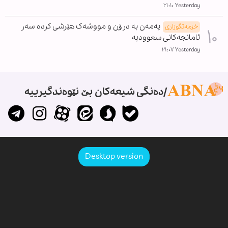
Yesterday ٢١:١٠
یەمەن بە درۆن و مووشەک هێرشی کردە سەر
خزمەتگوزاری
ئامانجەکانی سعوودیە
Yesterday ٢١:٠٧
دەنگی شیعەکان بێ نێوەندگیرییە
Desktop version