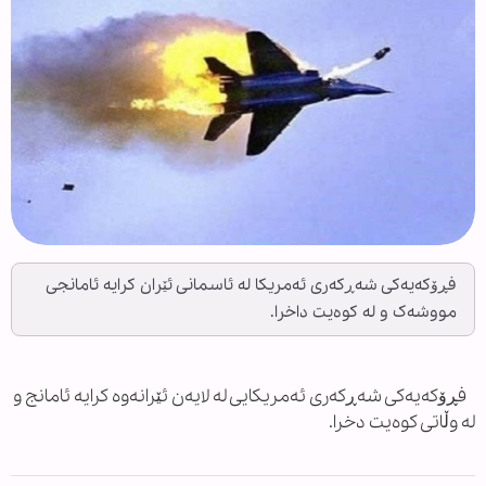
فڕۆکەیەکی شەڕکەری ئەمریکا لە ئاسمانی ئێران کرایە ئامانجی
مووشەک و لە کوەیت داخرا.
فڕۆکەیەکی شەڕکەری ئەمریکایی لە لایەن ئێرانەوە کرایە ئامانج و
لە وڵاتی کوەیت دخرا.