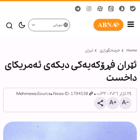
سورانی
Home
خزمەتگوزاری
ئیران
ئێران فڕۆکەیەکی دیکەی ئەمریکای
داخست
٢٤ ئازار ٢٠٢٦ - ٠٠:٣٢
News ID: 1794538
Source:
Mehrnews