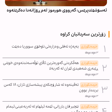
ئەسۆشێتدپرێس: گەرووی هورموز لەم ڕۆژانەدا دەکرێتەوە
زۆرترین سەردانیان کراوە
یەپەژە تەڤلی وەزارەتی ناوخۆی سووریا دەبێت
خزمەتگوزاری
٣ days ago
هەڵکردنی گەورەترین ئاڵای تۆڵەسەندنەوەی خوێنی
خزمەتگوزاری
ڕێبەری شەهیدی ئێران لە کەربەلا
٣ days ago
تەقینەوە لە شارۆچکەی پیشەسازی تاران؛ ١٨ کەس
خزمەتگوزاری
بریندار بوون
٣ days ago
نێچیرڤان بارزانی: ئێمە ئیلهام لە ئەربەعینی ئیمام
خزمەتگوزاری
حسێن وەردەگرین