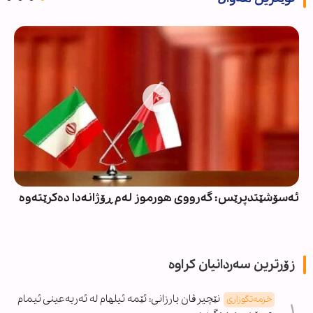
ئەسۆشێتدپرێس: گەرووی هورموز لەم ڕۆژانەدا دەکرێتەوە
زۆرترین سەردانیان کراوە
نێچیرڤان بارزانی: ئێمە ئیلهام لە ئەربەعینی ئیمام
خزمەتگوزاری