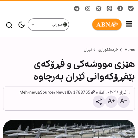
سورانی
Home
خزمەتگوزاری
ئیران
هێزی مووشەکی و فڕۆکەی
بێفڕۆکەوانی ئێران بەرچاوە
٦ ئازار ٢٠٢٦ - ١٤:١٦
News ID: 1788765
Source:
Mehrnews