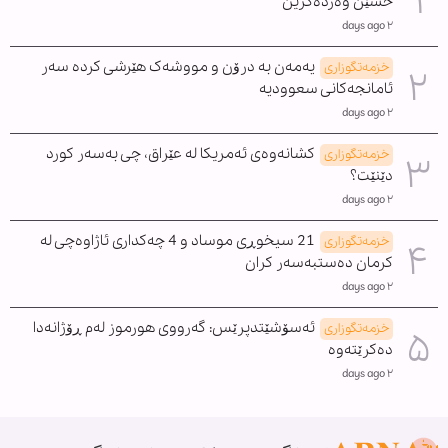
حسێن وەردەگرین
٢ days ago
یەمەن بە درۆن و مووشەک هێرشی کردە سەر
خزمەتگوزاری
ئامانجەکانی سعوودیە
٢ days ago
کشانەوەی ئەمریکا لە عێراق، چی بەسەر کورد
خزمەتگوزاری
دێنێت؟
٢ days ago
21 سیخوڕی موساد و 4 چەکداری ئاژاوەچی لە
خزمەتگوزاری
کرمان دەستبەسەر کران
٢ days ago
ئەسۆشێتدپرێس: گەرووی هورموز لەم ڕۆژانەدا
خزمەتگوزاری
دەکرێتەوە
٢ days ago