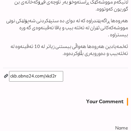
لانیکەم مووشەکێک ڕاستەوخۆ بەر ناوچەی فڕۆکەخانەی بن
گوریون کەوتووە.
هەروەها ڕاگەیێندراوه که له دوای ده ستپێکردنی شەپۆلێکی نوێی
مووشەکەکانی ئێران له تەلئه بیب و یافا تەقینەوەی گە وره
بیستراوه .
ئەلمەیادین هەروەها هەواڵی بیستنی زیاتر لە 10 تەقینەوە لە
تەلئەبیب و دەوروبەری بڵاوکردەوە.
Your Comment
Name