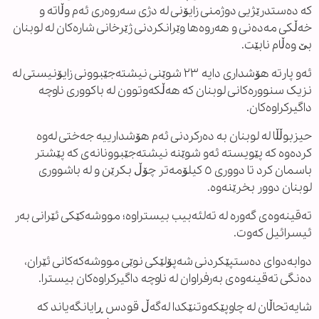
کە دەستدرێژیی دوژمنی زایۆنی لە دژی سەروەری ئەم وڵاتە و
خەڵکی مەدەنی و هەروەها وێرانکردنی ژێرخانی شارەکان لە لوبنان
بێ وەڵام نابێت.
ئەو پارتە هۆشداری دایە ٢٣ شوێنی نیشتەجێبوونی زایۆنیستی لە
نزیک سنوورەکانی لوبنان کە هەڵکەوتوون لە باکووری ناوچە
داگیرکراوەکان.
حیزبوڵڵا لە لوبنان بە دەرکردنی ئەم هۆشدارییە جەختی لەوە
کردەوە کە پێویستە ئەو شوێنە نیشتەجێبوونانەی کە پێشتر
باسمان کرد تا دووری ٥ کیلۆمەتر چۆڵ بکرێن و لە باشووری
لوبنان دوور بخرێنەوە.
تەقینەوەی گەورە لە تەلئەبیب بیستراوە؛ مووشەکێکی ئێرانی بەر
ئیسرائیل کەوت.
دوابەدوای دەستپێکردنی شەپۆلێکی نوێی مووشەکەکانی ئێران،
دەنگی تەقینەوەی بەرفراوان لە ناوچە داگیرکراوەکان بیسترا.
شایەتحاڵان لە چاوپێکەوتنێکدا لەگەڵ قودس ڕایانگەیاند کە