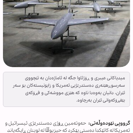
میدیاکانی عیبری و ڕۆژئاوا جگە لە ئاماژەدان بە تێچووی
سەرسوڕهێنەری دەستدرێژیی ئەمریکا و زایۆنیستەکان بۆ سەر
ئێران، دانیان بەوەدا ناوە کە هێزی مووشەکی و فڕۆکەی
بێفڕۆکەوانی ئێران بەرچاوە.
گرووپی نێودەوڵەتی:
حەوتەمین ڕۆژی دەستدرێژی ئیسرائیل و
ئەمریکا لە کاتێکدا دەستی پێکرد کە حیزبوڵڵا لە لوبنان ڕایگەیاند