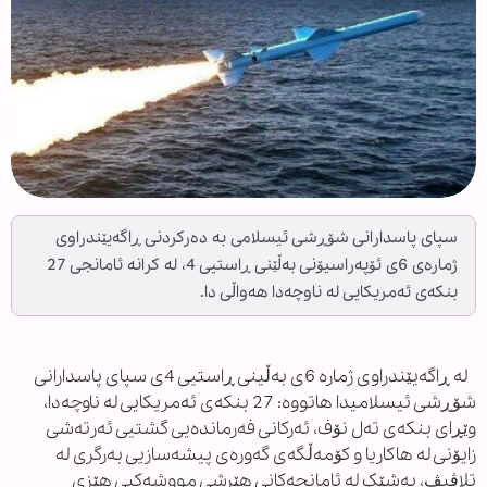
سپای پاسدارانی شۆڕشی ئیسلامی بە دەرکردنی ڕاگەیێندراوی
ژمارەی 6ی ئۆپەراسیۆنی بەڵێنی ڕاستیی 4، لە کرانە ئامانجی 27
بنکەی ئەمریکایی لە ناوچەدا هەواڵی دا.
لە ڕاگەیێندراوی ژمارە 6ی بەڵینی ڕاستیی 4ی سپای پاسدارانی
شۆڕشی ئیسلامیدا هاتووە: 27 بنکەی ئەمریکایی لە ناوچەدا،
وێڕای بنکەی تەل نۆف، ئەرکانی فەرماندەیی گشتیی ئەرتەشی
زایۆنی لە هاکاریا و کۆمەڵگەی گەورەی پیشەسازیی بەرگری لە
تلاڤیڤ، بەشێک لە ئامانجەکانی هێرشی مووشەکیی هێزی