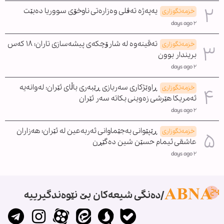
یەپەژە تەڤلی وەزارەتی ناوخۆی سووریا دەبێت
خزمەتگوزاری
٢ days ago
تەقینەوە لە شارۆچکەی پیشەسازی تاران؛ ١٨ کەس
خزمەتگوزاری
بریندار بوون
٢ days ago
ڕاوێژکاری سەربازی ڕێبەری باڵای ئێران: لەوانەیە
خزمەتگوزاری
ئەمریکا هێرشی زەوینی بکاتە سەر ئێران
٢ days ago
ڕێپێوانی بەجێماوانی ئەربەعین لە ئێران؛ هەزاران
خزمەتگوزاری
عاشقی ئیمام حسێن شین دەگێڕن
٢ days ago
دەنگی شیعەکان بێ نێوەندگیرییە