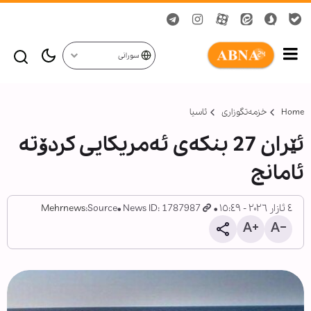
سورانی
Home
خزمەتگوزاری
ئاسیا
ئێران 27 بنکەی ئەمریکایی کردۆتە
ئامانج
٤ ئازار ٢٠٢٦ - ١٥:٤٩
News ID: 1787987
Source:
Mehrnews