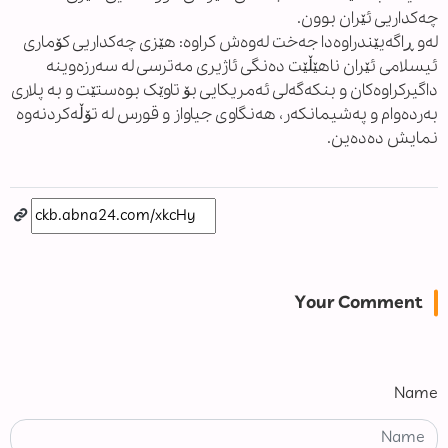
چەکداریی ئێران بوون.
لەو ڕاگەیێندراوەدا جەخت لەوەش کراوە: هێزی چەکداریی کۆماری
ئیسلامی ئێران ناهێڵێت دەنگی ئاژیری مەترسی لە سەرزەوینە
داگیرکراوەکان و بنکەگەلی ئەمریکایی بۆ تاوێک بوەستێت و بە پلاری
بەردەوام و پەشیمانکەر، هەنگاوی جیاواز و قورس لە تۆڵەکردنەوە
نمایش دەدەین.
Your Comment
Name