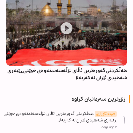
هەڵکردنی گەورەترین ئاڵای تۆڵەسەندنەوەی خوێنی ڕێبەری
شەهیدی ئێران لە کەربەلا
زۆرترین سەردانیان کراوە
هەڵکردنی گەورەترین ئاڵای تۆڵەسەندنەوەی خوێنی
خزمەتگوزاری
ڕێبەری شەهیدی ئێران لە کەربەلا
٢ days ago