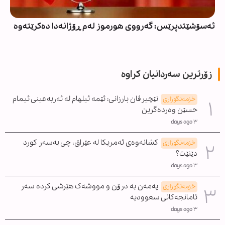
ئەسۆشێتدپرێس: گەرووی هورموز لەم ڕۆژانەدا دەکرێتەوە
زۆرترین سەردانیان کراوە
نێچیرڤان بارزانی: ئێمە ئیلهام لە ئەربەعینی ئیمام
خزمەتگوزاری
حسێن وەردەگرین
٣ days ago
کشانەوەی ئەمریکا لە عێراق، چی بەسەر کورد
خزمەتگوزاری
دێنێت؟
٣ days ago
یەمەن بە درۆن و مووشەک هێرشی کردە سەر
خزمەتگوزاری
ئامانجەکانی سعوودیە
٣ days ago