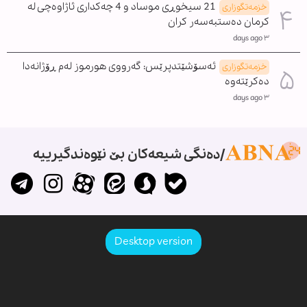
21 سیخوڕی موساد و 4 چەکداری ئاژاوەچی لە
خزمەتگوزاری
کرمان دەستبەسەر کران
٣ days ago
ئەسۆشێتدپرێس: گەرووی هورموز لەم ڕۆژانەدا
خزمەتگوزاری
دەکرێتەوە
٣ days ago
دەنگی شیعەکان بێ نێوەندگیرییە
Desktop version