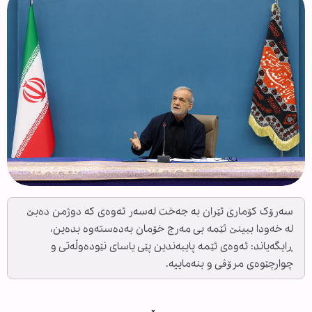
سەرۆک کۆماری ئێران بە جەخت لەسەر ئەوەی کە دوژمن دەبێ
لە خەودا ببینێ ئێمە بی مەرج خۆمان بەدەستەوە بدەین،
ڕایگەیاند: ئەوەی ئێمە پایبەندین پێی یاسای نێودەوڵەتی و
چوارچێوەی مرۆڤی و بنەماییە.