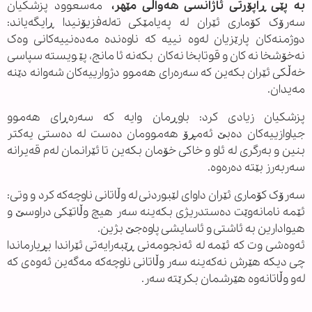
بە پێی ڕاپۆرتی ئاژانسی هەواڵی مێهر،
مەسعوود پزشکیان
سەرۆک کۆماری ئێران لە پەیامێکی تەلەفزیۆنیدا ڕایگەیاند:
دوژمنەکان پارێزیان لەوە نییە کە ناوەندە مەدەنییەکانی وەک
نەخۆشخانەکان و قوتابخانەکان بکەنە ئامانج، پێویستە سپاسی
خەڵکی ئێران بکەین کە سەرەرای هەموو دژوارییەکان شەوانە دێنە
مەیدان.
پزشکیان زیادی کرد: باوڕمان وایە کە سەرەڕای هەموو
جیاوازییەکان دەبێ ئەمڕۆ هەموومان دەست لە دەستی یەکتر
بنین و بەرگری لە ئاو و خاکی خۆمان بکەین تا ئێرانمان لەم قەیرانە
سەربەرز بێتە دەرەوە.
سەرۆک کۆماری ئێران داوای لێبوردنی لە وڵاتانی ناوچەکە کرد و وتی:
ئێمە نامانەوێت دەستدریژی بکەینە سەر هیچ وڵاتێکی دراوسێ و
هیوادارین بە ئاشتی و ئاسایشی پاوەجێ بژین.
ئەوەشی وت کە ئێمە لە ئەنجومەنی ڕێبەرایەتی ئێراندا بڕیارماندا
چی دیکە هێرش نەکەینە سەر وڵاتانی ناوچەکە مەگەین ئەوەی کە
لەو وڵاتانەوە هێرشمان بکرێتە سەر.