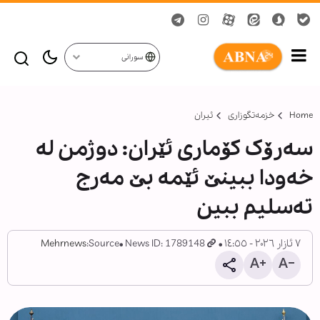
سورانی
Home
خزمەتگوزاری
ئیران
سەرۆک کۆماری ئێران: دوژمن لە
خەودا ببینێ ئێمە بێ مەرج
تەسلیم ببین
٧ ئازار ٢٠٢٦ - ١٤:٥٥
News ID: 1789148
Source:
Mehrnews