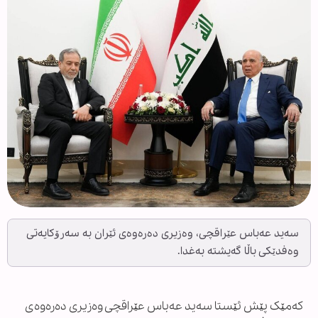
سەید عەباس عێراقچی، وەزیری دەرەوەی ئێران بە سەرۆکایەتی
وەفدێکی باڵا گەیشتە بەغدا.
کەمێک پێش ئێستا سەید عەباس عێراقچی وەزیری دەرەوەی