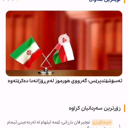
ئەسۆشێتدپرێس: گەرووی هورموز لەم ڕۆژانەدا دەکرێتەوە
زۆرترین سەردانیان کراوە
نێچیرڤان بارزانی: ئێمە ئیلهام لە ئەربەعینی ئیمام
خزمەتگوزاری