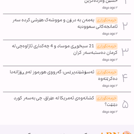
حسێن وەردەگرین
٢ days ago
یەمەن بە درۆن و مووشەک هێرشی کردە سەر
خزمەتگوزاری
ئامانجەکانی سعوودیە
٢ days ago
21 سیخوڕی موساد و 4 چەکداری ئاژاوەچی لە
خزمەتگوزاری
کرمان دەستبەسەر کران
٢ days ago
ئەسۆشێتدپرێس: گەرووی هورموز لەم ڕۆژانەدا
خزمەتگوزاری
دەکرێتەوە
٢ days ago
کشانەوەی ئەمریکا لە عێراق، چی بەسەر کورد
خزمەتگوزاری
دێنێت؟
٢ days ago