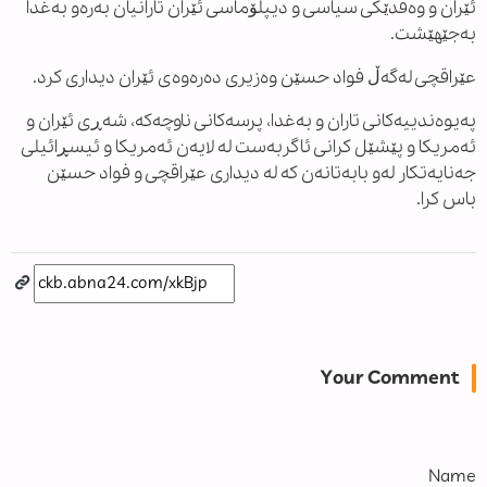
ئێران و وەفدێکی سیاسی و دیپلۆماسی ئێران تارانیان بەرەو بەغدا
بەجێهێشت.
عێراقچی لەگەڵ فواد حسێن وەزیری دەرەوەی ئێران دیداری کرد.
پەیوەندییەکانی تاران و بەغدا، پرسەکانی ناوچەکە، شەڕی ئێران و
ئەمریکا و پێشێل کرانی ئاگربەست لە لایەن ئەمریکا و ئیسڕائیلی
جەنایەتکار لەو بابەتانەن کە لە دیداری عێراقچی و فواد حسێن
باس کرا.
Your Comment
Name