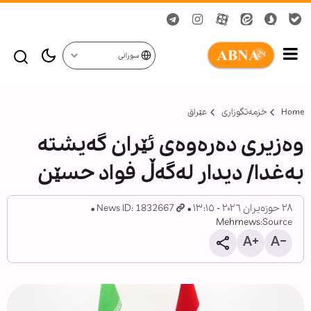
سورانی
Home
خزمەتگوزاری
عێراق
وەزیری دەرەوەی ئێران گەیشتە
بەغدا/ دیدار لەگەڵ فواد حسێن
٢٨ حوزەیران ٢٠٢٦ - ١٣:١٥
News ID: 1832667
Mehrnews
Source: