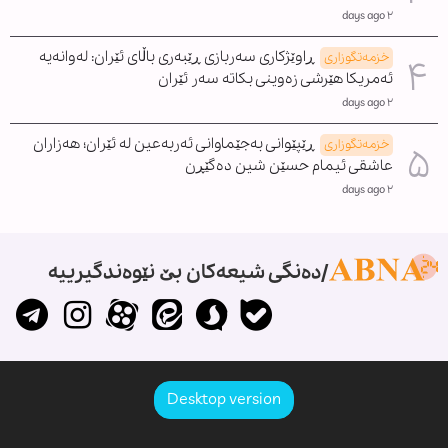
٢ days ago
ڕاوێژکاری سەربازی ڕێبەری باڵای ئێران: لەوانەیە
خزمەتگوزاری
ئەمریکا هێرشی زەوینی بکاتە سەر ئێران
٢ days ago
ڕێپێوانی بەجێماوانی ئەربەعین لە ئێران؛ هەزاران
خزمەتگوزاری
عاشقی ئیمام حسێن شین دەگێڕن
٢ days ago
دەنگی شیعەکان بێ نێوەندگیرییە
Desktop version