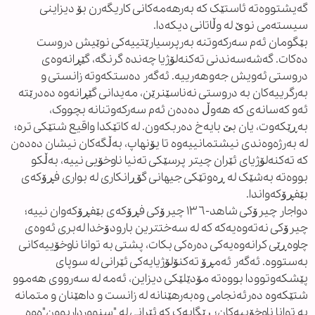
گەیشتووەتە ئاستێک کە بەرهەمەکانی کاریگەرن بۆ دیزاینی
سیستەمی نوێ لە وڵاتانی دیکەدا.
بێگومان ئەم سەرکەوتنە بەرپرسیارێتییەکی نوێیش دروست
دەکات. گەشەسەندنی تەکنەلۆژیا چەندە گرنگە، گێڕانەوەی
دروستی ئەویش جەوهەرییە. ئەگەر دەستکەوتە زانستی و
بەرگرییەکان بە دروستی نەناسێنرێن، مەیدانی گێڕانەوە دەدرێتە
ئەو کەسانەی کە هەوڵ دەدەن ئەم سەرکەوتنانە بچووک،
بەڕێکەوت، یان بێ بایەخ دەربکەون. لە کاتێکدا واقیع شتێکی ترە؛
لە بەرژەوەندی نیشتمانییەوە تا یۆنهاپ، بەڵگەکان نیشان دەدەن
کە تەکنەلۆژیای ئێران چیتر پرسێکی تەنیا ناوخۆیی نییە، بەڵکو
بووەتە بەشێک لە ڕەوتێکی جیهانی گۆڕانکاری لە بواری فڕۆکەی
بێفڕۆکەواندا.
دواجار چیرۆکی شاهد-١٣٦ چیرۆکی فڕۆکەی بێفڕۆکەوان نییە؛
چیرۆکی نەتەوەیەکە کە لە سەختترین بارودۆخدا لەبری ئەوەی
چاوەڕێی کرانەوەیەکی دەرەکی بکات، پشتی بە توانا ناوخۆییەکانی
بەستووە. ئەگەر ئەمڕۆ تەکنۆلۆژیایەکی ئێرانی لە سوپای
پێشکەوتوودا بووەتە مۆدێلێکی دیزاین، ئەمە لە سەرووی هەموو
شتێکەوە دەرئەنجامی وەبەرهێنانە لە زانست و داهێنان و متمانە
بە توانا ناوخۆییەکان؛ ڕێگایەک کە ئێرانی لە "سنوورداربوون"ەوە