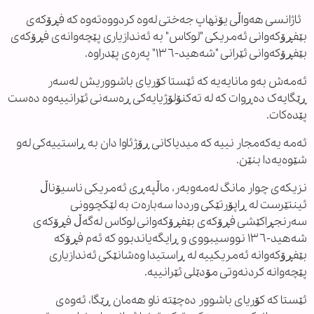
ئاژانسی هەواڵی یۆنهاپ جەختی لەوە کردووەتەوە کە فڕۆکەی
بێفڕۆکەوانی ئەمریکی "لوکاس" بە ئەندازیاری پێچەوانەی فڕۆکەی
بێفڕۆکەوانی ئێرانی "شەهید-١٣٦" پەرەی پێدراوە.
ئەمەش بەو مانایەیە کە ئێستا کۆریای باشووریش لەسەر
ڕێگایەک دەڕوات کە لە تەکنۆلۆژیایەکی ڕەسەنی ئێرانییەوە دەست
پێدەکات.
ئەمە یەکەمجار نییە کە میدیاکانی ڕۆژئاوا دان بە ڕاستییەکی لەو
شێوەیەدا بنێن.
نزیکەی چوار مانگ لەمەوبەر، ماڵپەڕی ئەمریکی ناسیۆناڵ
ئینتێرست لە ڕاپۆرتێکی ورددا سەبارەت بە لێکچوونی
سەرنجڕاکێشی فڕۆکەی بێفڕۆکەوانی لوکاس لەگەڵ فڕۆکەی
شەهید-١٣٦ نووسیبووی و ڕایگەیاندبوو کە ئەم فڕۆکە
بێفڕۆکەوانە ئەمریکییە لە ڕاستیدا وەشانێکی ئەندازیاری
پێچەوانە کردنەوتی مۆدێلی ئێرانییە.
ئێستا کە کۆریای باشوور دەچێتە ناو هەمان ڕێگا، ئەوەی