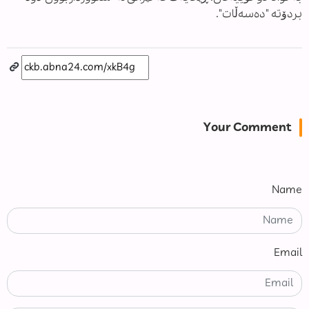
بردۆتە "دەسەڵات".
Your Comment
Name
Email