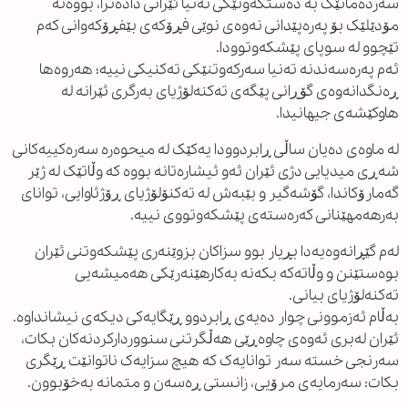
سەردەمانێک بە دەستکەوتێکی تەنیا ئێرانی دادەنرا، بووەتە
مۆدێلێک بۆ پەرەپێدانی نەوەی نوێی فڕۆکەی بێفڕۆکەوانی کەم
تێچوو لە سوپای پێشکەوتوودا.
ئەم پەرەسەندنە تەنیا سەرکەوتنێکی تەکنیکی نییە؛ هەروەها
ڕەنگدانەوەی گۆڕانی پێگەی تەکنەلۆژیای بەرگری ئێرانە لە
هاوکێشەی جیهانیدا.
لە ماوەی دەیان ساڵی ڕابردوودا یەکێک لە میحوەرە سەرەکییەکانی
شەڕی میدیایی دژی ئێران ئەو ئیشارەتانە بووە کە وڵاتێک لە ژێر
گەمارۆکاندا، گۆشەگیر و بێبەش لە تەکنۆلۆژیای ڕۆژئاوایی، توانای
بەرهەمهێنانی کەرەستەی پێشکەوتووی نییە.
لەم گێڕانەوەیەدا بڕیار بوو سزاکان بزوێنەری پێشکەوتنی ئێران
بوەستێنن و وڵاتەکە بکەنە بەکارهێنەرێکی هەمیشەیی
تەکنەلۆژیای بیانی.
بەڵام ئەزموونی چوار دەیەی ڕابردوو ڕێگایەکی دیکەی نیشانداوە.
ئێران لەبری ئەوەی چاوەڕێی هەڵگرتنی سنووردارکردنەکان بکات،
سەرنجی خستە سەر توانایەک کە هیچ سزایەک ناتوانێت ڕێگری
بکات: سەرمایەی مرۆیی، زانستی ڕەسەن و متمانە بەخۆبوون.