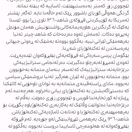
تێچووی زۆر کەمتر بەدەستبهێنێت، ئاساییە کە ببێتە نمانە.
گرنگی هەواڵی کۆریای باشوور ڕێک لەم خاڵەدا دایە. ئەگەر پێشتر
ئەمریکا بە کۆپیکردنی فڕۆکەی شاهد-١٣٦ ناوی زڕا بوو، ئێستا
یەکێک لە گرنگترین هاوپەیمانەکانی واشنتۆنیش هەمان مۆدێل
پەیڕەو دەکات. ئەمەش ئەوە دەردەخات کە شاهد چیتر تەنیا
بەرهەمێکی ئێرانی نییە، بەڵکوو بووەتە بەشێک لە ڕەوتی جیهانی
پەرەسەندن لە تەکنەلۆژیای شەڕدا.
بێگومان پرسی سەرەکی لە فڕۆکەیەکی بێفڕۆکەوان تێدەپەڕێت.
ئەوەی ئەمڕۆ لەبەرچاو دەگیرێت، دەرئەنجامی ستراتیژییەکی
درێژخایەنە؛ ستراتیژییەک کە لەسەر بنەمای متمانە بەخۆبوون
بوو. متمانە بەخۆبوون لە ئێران هەرگیز تەنیا دروشمێکی سیاسی
نەبووە. مانای ڕاستەقینەی متمانەیە بە توانای ناوخۆیی لە کاتێکدا
کە دەستڕاگەیشتن بە تەکنەلۆژیای بیانی داخراوە. هەرچەندە ئەم
ڕێبازە لە کورتخایەندا قورس و تێچووی زۆری دەوێت، بەڵام لە
درێژخایەندا دەتوانێت وڵاتێک لە بەکاربەری تەکنەلۆژیاوە بگۆڕێت بۆ
بەرهەمهێنەری تەکنەلۆژیا و تەنانەت ئاماژەیەکی تەکنەلۆژیاش.
شاهد-١٣٦ ڕێک بەرهەمی تێڕوانینێکی لەو جۆرەیە. ئەم فڕۆکە
بێفڕۆکەوانە لە هەلومەرجی ئاساییدا دروست نەبووە، بەڵکوو لە