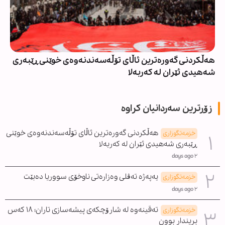
هەڵکردنی گەورەترین ئاڵای تۆڵەسەندنەوەی خوێنی ڕێبەری
شەهیدی ئێران لە کەربەلا
زۆرترین سەردانیان کراوە
هەڵکردنی گەورەترین ئاڵای تۆڵەسەندنەوەی خوێنی
خزمەتگوزاری
ڕێبەری شەهیدی ئێران لە کەربەلا
٢ days ago
یەپەژە تەڤلی وەزارەتی ناوخۆی سووریا دەبێت
خزمەتگوزاری
٢ days ago
تەقینەوە لە شارۆچکەی پیشەسازی تاران؛ ١٨ کەس
خزمەتگوزاری
بریندار بوون