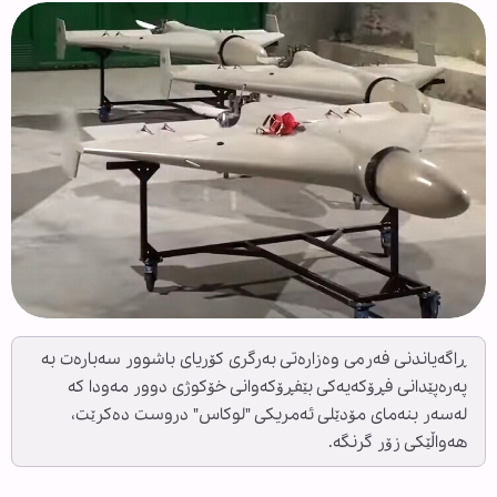
ڕاگەیاندنی فەرمی وەزارەتی بەرگری کۆریای باشوور سەبارەت بە
پەرەپێدانی فڕۆکەیەکی بێفڕۆکەوانی خۆکوژی دوور مەودا کە
لەسەر بنەمای مۆدێلی ئەمریکی "لوکاس" دروست دەکرێت،
هەواڵێکی زۆر گرنگە.