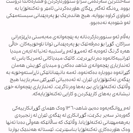
سەختترین سەردەمی سزا و سنووردارکردن و فشارەکاندا دروست
بووە. ڕەنگە ئەگەر ڕێگای هاوردەکردنی ئامێر و تەکنەلۆژیا بە
تەواوی کراوە بووایە، هیچ هاندەرێک بۆ پەرەپێدانی سیستەمێکی
لەو شێوەیە نەدەبوو.
بەڵام ئەو سنووردارکردنانە بە پێچەوانەی مەبەستی داڕێژەرانی
سزاکان، گۆڕا بۆ دەرفەتێک بۆ پەرەپێدانی توانا ناوخۆییەکان. خاڵی
هەرە گرنگ ئەوەیە کە ئەمڕۆ ئەم ڕاستییە تەنیا لە لایەن میدیا
ئێرانییەکانەوە دەرنابڕدرێت. کاتێک میدیاکانی ئەمریکا باس لە
ئەندازیاری پێچەوانەی شاهد دەکەن و میدیای کۆریش هەمان
گێڕانەوە دووبارە دەکەنەوە، ئەمە دانپێدانانێکی ناڕاستەوخۆیە بە
پێگەی تەکنۆلۆژیای ئێران. لە ئەدەبیاتی کێبڕکێی سەربازیدا هیچ
وڵاتێک تەکنەلۆژیای بێ بەها وەرناگرێت. ئەندازیاری پێچەوانە خۆی
نیشانەی بەهای کارپێکردن و کارایی تەکنەلۆژیایەکە.
لەم ڕوانگەیەوە دەبێ شاهد-١٣٦ وەک هێمای گۆڕانکارییەکی
گەورەتر سەیر بکرێت؛ گۆڕانکاری لە پێگەی ئێران لە زنجیرەی
بەرهەمهێنانی تەکنەلۆژیادا. وڵاتێک کە ساڵانێکە هەوڵی دەدا تەنها
وەک هاوردەکاری تەکنەلۆژیا بناسێنرێت، ئێستا لە هەندێک بواردا