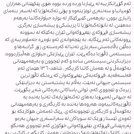
ئەم گۆڕانکارییە لە ڕێبازدا وردە وردە بووە هۆی پێکهێنانی هەزاران
کۆمپانیا و سەنتەری توێژینەوە و پۆلی تەکنەلۆژیا کە لەسەر بنەمای
زانیاری بوون، بەرهەمی کێبڕکێکار لە بوارە جیاوازەکاندا بەرهەم
دەهێنن، لە نانۆتەکنەلۆژیا تا پزیشکی و پیشەسازی بەرگری.
پیشەسازی فڕۆکەی بێفڕۆکەوانی ئێران یەکێکە لە نموونە
ڕوونەکانی ئەم ڕێگایە. بە پێچەوانەی ئەو باوەڕە جەماوەرییەی کە
دەڵێن باڵادەستی سەربازی تەنیا لە کەرەستەی زۆر گرانبەها و
سیستەمی ئاڵۆزدا دەگەڕێت، ئێران ڕێبازێکی جیاوازی هەڵبژاردووە؛
دیزاینکردنی سیستەمی سادە و کەم تێچوون و بەرهەمهێنانی
بەکۆمەڵ و لە هەمان کاتدا کاریگەر. شاهد-١٣٦ هێمای ئەم
فەلسەفەیە. فڕۆکەیەکی بێفڕۆکەوان کە ڕەنگە ئاڵۆزترین
سیستمی جیهانی نەبێت، بەڵام بە پشتبەستن بە دیزاینێکی
زیرەک و تێچووی کەم، توانی یاساکانی بەرەکانی شەڕ بگۆڕێت.
لە جیهانی ئەمڕۆدا بەهای تەکنەلۆژیایەک تەنیا بەندە بە
ئاڵۆزییەکانییەوە؛ هەروەها بەندە بە کاریگەری و بەرهەمهێنانی
بەکۆمەڵ و کاریگەری تێچوونەکەی. ڕێک ئەمەش هۆکارێکە بۆ
ئەوەی ئێستا زۆرێک لە سوپاکان لە سەرانسەری جیهان بەرەو
پەرەپێدانی فڕۆکەی بێفڕۆکەوانی خۆکوژی کەم تێچووی هەنگاو
بنێن. کاتێک تەکنەلۆژیایەک دەتوانێت هەمان کاریگەری کارکردن بە