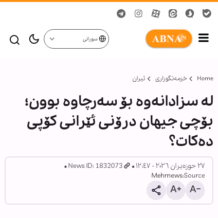
سورانی
Home
خزمەتگوزاری
ئیران
لە سزادانەوە بۆ سەرچاوە بوون؛
بۆچی جیهان درۆنی ئێرانی کۆپی
دەکات؟
٢٧ حوزەیران ٢٠٢٦ - ١٢:٤٧
News ID: 1832073
Mehrnews
Source: