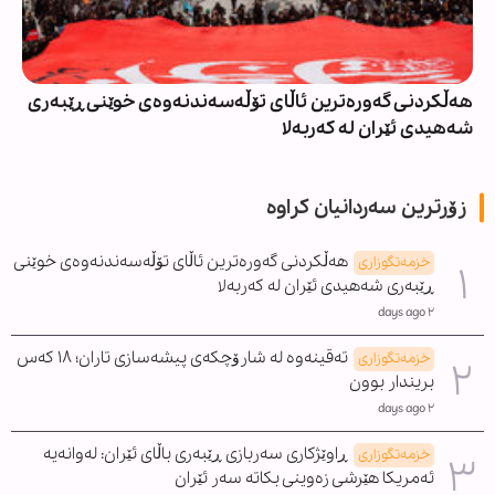
هەڵکردنی گەورەترین ئاڵای تۆڵەسەندنەوەی خوێنی ڕێبەری
شەهیدی ئێران لە کەربەلا
زۆرترین سەردانیان کراوە
هەڵکردنی گەورەترین ئاڵای تۆڵەسەندنەوەی خوێنی
خزمەتگوزاری
ڕێبەری شەهیدی ئێران لە کەربەلا
٢ days ago
تەقینەوە لە شارۆچکەی پیشەسازی تاران؛ ١٨ کەس
خزمەتگوزاری
بریندار بوون
٢ days ago
ڕاوێژکاری سەربازی ڕێبەری باڵای ئێران: لەوانەیە
خزمەتگوزاری
ئەمریکا هێرشی زەوینی بکاتە سەر ئێران