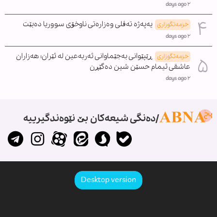
٢ days ago
یەپەژە تەڤلی وەزارەتی ناوخۆی سووریا دەبێت
خزمەتگوزاری
٢ days ago
ڕێپێوانی بەجێماوانی ئەربەعین لە ئێران؛ هەزاران
خزمەتگوزاری
عاشقی ئیمام حسێن شین دەگێڕن
٢ days ago
دەنگی شیعەکان بێ نێوەندگیرییە
Desktop version