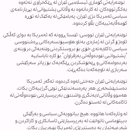
نوێنەرایەتی کۆماری ئیسلامیی ئێران لە ڕێکخراوی نەتەوە
یەکگرتووەکان، لە کاردانەوە بە وڵاتانی پشتیوانی لە بڕیارنامەی
سیاسی ئەمریکا دژی ئێران، پەیامێکی لە یەکێک لە تۆڕە
کۆمەڵایەتییەکان بڵاو کردەوە.
نوێنەرایەتی ئێران نووسی: ئێستا ڕوونە کە ئەمریکا بە دوای کەڵکی
ئاوەژۆ گرتن لە ژمارەی بەناو هاوسپۆنسەرەکانی ڕەشنووسی
سیاسی تاکلایەنەی خۆی بۆ دروستکردنی وێنەیەکی درۆینەی
“پشتیوانیی نێودەوڵەتی بەرفراوان” بۆ کارە نایاساییە
بەردەوامەکانی و ڕێخۆشکردن ڕێگەیەک بۆ زیاتر سەرکێشی
سەربازی لە ناوچەکەدا دەگەڕێت.
نوێنەرایەتی ئێران جەختی لەوە کردەوە: ئەگەر ئەمریکا
دەستپێشخەری هەر پەرەسەندنێکی نوێی گرژییەکان بکات،
هەموو وڵاتانی لایەنگری واشنتۆن بەرپرسیارێتی نێودەوڵەتی لە
ئاکامەکانی لە ئەستۆ دەگرن.
لە وتارەکەدا هاتووە: هیچ بیانوویەکی سیاسی و بەرگێکی
دیپلۆماسی ناتوانێت لە بەرپرسیارێتی ئاسانکاری و کاراکردن و
شەرعیەتدان بە دەستدرێژی ئەمریکا بێبەرییان بکات.