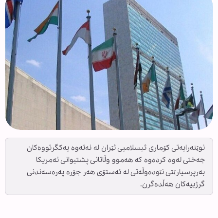
نوێنەرایەتی کۆماری ئیسلامیی ئێران لە نەتەوە یەکگرتووەکان
جەختی لەوە کردەوە کە هەموو وڵاتانی پشتیوانی ئەمریکا
بەرپرسیارێتی نێودەوڵەتی لە ئەستۆی هەر جۆرە پەرەسەندنی
گرژییەکان هەڵدەگرن.