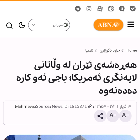
سورانی
Home
خزمەتگوزاری
ئاسیا
هەڕەشەی ئێران لە وڵاتانی
لایەنگری ئەمریکا؛ باجی ئەو کارە
دەدەنەوە
١٧ ئایار ٢٠٢٦ - ١٣:٥٧
News ID: 1815371
Source:
Mehrnews