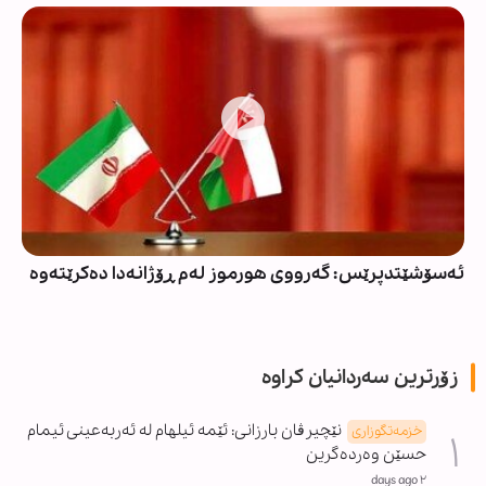
ئەسۆشێتدپرێس: گەرووی هورموز لەم ڕۆژانەدا دەکرێتەوە
زۆرترین سەردانیان کراوە
نێچیرڤان بارزانی: ئێمە ئیلهام لە ئەربەعینی ئیمام
خزمەتگوزاری
حسێن وەردەگرین
٢ days ago