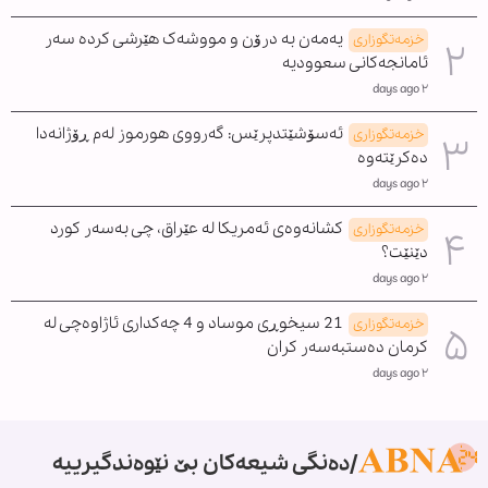
یەمەن بە درۆن و مووشەک هێرشی کردە سەر
خزمەتگوزاری
ئامانجەکانی سعوودیە
٢ days ago
ئەسۆشێتدپرێس: گەرووی هورموز لەم ڕۆژانەدا
خزمەتگوزاری
دەکرێتەوە
٢ days ago
کشانەوەی ئەمریکا لە عێراق، چی بەسەر کورد
خزمەتگوزاری
دێنێت؟
٢ days ago
21 سیخوڕی موساد و 4 چەکداری ئاژاوەچی لە
خزمەتگوزاری
کرمان دەستبەسەر کران
٢ days ago
دەنگی شیعەکان بێ نێوەندگیرییە