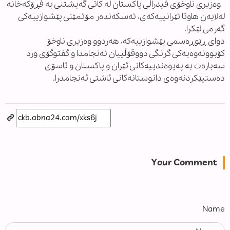
وەزیری ناوخۆی فیدراڵی پاکستان لە کاتی گەیشتنی بە فڕۆکەخانە
لەلایەن هاوتا ئێرانییەکەی، ئەسکەندەر مۆئمێنی پێشوازییەکی
گەرمی لێکرا.
دوای ڕێوڕەسمی پێشوازییەکە، هەردوو وەزیری ناوخۆ
کۆبوونەوەیەکی گرنگی دووقۆڵییان ئەنجامدا و گفتوگۆی ورد
سەبارەت بە پەیوەندییەکانی ئێران و پاکستان و ئاسۆی
دەستپێکردنەوەی دانوستانەکانی ئاشتی ئەنجامدرا.
Your Comment
Name