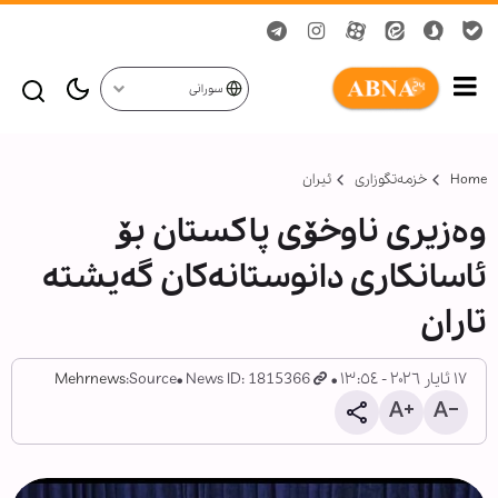
سورانی
Home
خزمەتگوزاری
ئیران
وەزیری ناوخۆی پاکستان بۆ
ئاسانکاری دانوستانەکان گەیشتە
تاران
١٧ ئایار ٢٠٢٦ - ١٣:٥٤
News ID: 1815366
Source:
Mehrnews