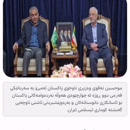
موحسین نەقوی وەزیری ناوخۆی پاکستان ئەمڕۆ بە سەردانێکی
فەرمی دوو ڕۆژە لە چوارچێوەی هەوڵە بەردەوامەکانی پاکستان
بۆ ئاسانکاری دانوستانەکان و بەرەوپێشبردنی ئاشتی ناوچەیی
گەیشتە کۆماری ئیسلامی ئێران.