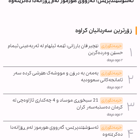
ئەسۆشێتدپرێس: گەرووی هورموز لەم ڕۆژانەدا دەکرێتەوە
زۆرترین سەردانیان کراوە
نێچیرڤان بارزانی: ئێمە ئیلهام لە ئەربەعینی ئیمام
خزمەتگوزاری
حسێن وەردەگرین
٢ days ago
یەمەن بە درۆن و مووشەک هێرشی کردە سەر
خزمەتگوزاری
ئامانجەکانی سعوودیە
٢ days ago
21 سیخوڕی موساد و 4 چەکداری ئاژاوەچی لە
خزمەتگوزاری
کرمان دەستبەسەر کران
٢ days ago
ئەسۆشێتدپرێس: گەرووی هورموز لەم ڕۆژانەدا
خزمەتگوزاری
دەکرێتەوە