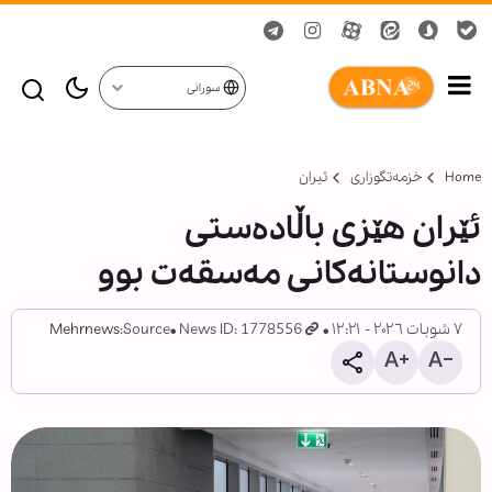
سورانی
Home
خزمەتگوزاری
ئیران
ئێران هێزی باڵادەستی
دانوستانەکانی مەسقەت بوو
٧ شوبات ٢٠٢٦ - ١٢:٢١
News ID: 1778556
Source:
Mehrnews