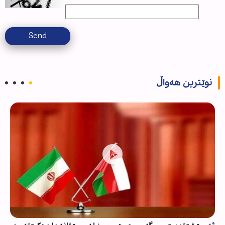
Send
نوێترین هەواڵ