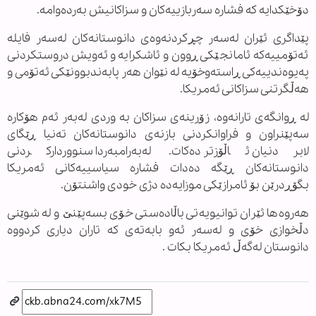
دۆخێکدایە کە فشارە سەربازییەکان و سزاکانیش بەردەوامە.
پێداگری ئێران لەسەر چڕکردنەوەی دانوستانەکان لەسەر فایلە
ئەتۆمییەکە ئامانجێکی ڕوون و ئاشکرایە و ئەویش دروستکردنی
پەیوەندییەکی ڕاستەوخۆیە لە نێوان هەر پابەندبوونێکی ئەتۆمی و
هەڵگرتنی سزاکانی ئەمریکا.
لە ڕوانگەی تارانەوە، زۆرینەی سزاکان بە وردی لەبەر ئەم هۆکارە
سەپێنراون و فراوانکردنی بازنەی دانوستانەکان تەنیا ڕێگای
لابردنیان ئاڵۆزتر دەکات. لەبەرامبەردا سنووردارکردنی
دانوستانەکان ڕێگە دەدات فشارە سیاسییەکانی ئەمریکا
بگۆڕدرێن بۆ ئامرازێکی موزایەدە دژی خودی واشنتۆن.
هەروەها ئێران توانیویەتی باڵادەستی خۆی بسەپێنێ و لە شوێنی
دڵخوازی خۆی و لەسەر ئەو بابەتەی کە تاران دیاری کردووە
دانوستان لەگەڵ ئەمریکا بکات .