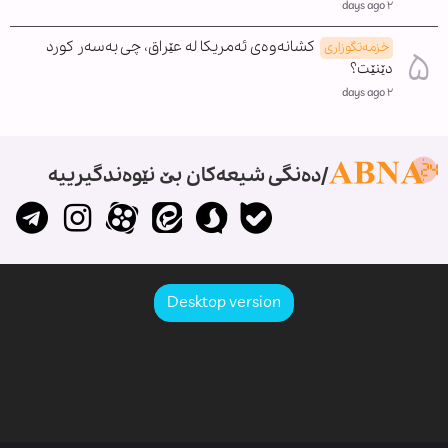
٢ days ago
کشانەوەی ئەمریکا لە عێراق، چی بەسەر کورد
خزمەتگوزاری
دێنێت؟
٢ days ago
دەنگی شیعەکان بێ نێوەندگیرییە
Desktop version