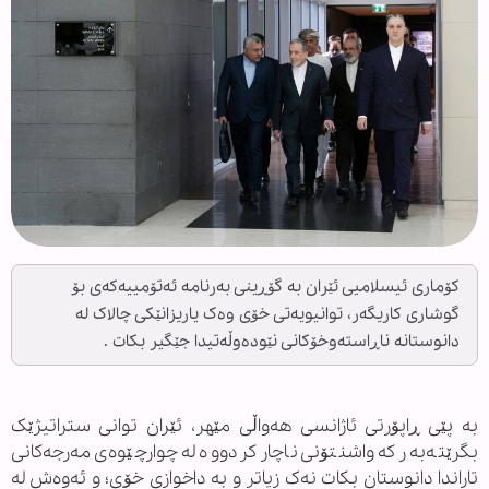
کۆماری ئیسلامیی ئێران بە گۆڕینی بەرنامە ئەتۆمییەکەی بۆ
گوشاری کاریگەر، توانیویەتی خۆی وەک یاریزانێکی چالاک لە
دانوستانە ناڕاستەوخۆکانی نێودەوڵەتیدا جێگیر بکات .
بە پێی ڕاپۆرتی ئاژانسی هەواڵی مێهر، ئێران توانی ستراتیژێک
بگرێتەبەر کە واشنتۆنی ناچار کردووە لە چوارچێوەی مەرجەکانی
تاراندا دانوستان بکات نەک زیاتر و بە داخوازی خۆی؛ و ئەوەش لە