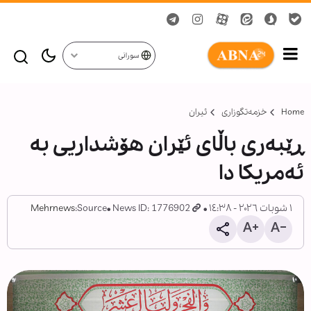
سورانی
Home
خزمەتگوزاری
ئیران
ڕێبەری باڵای ئێران هۆشداریی بە
ئەمریکا دا
١ شوبات ٢٠٢٦ - ١٤:٣٨
News ID: 1776902
Source:
Mehrnews