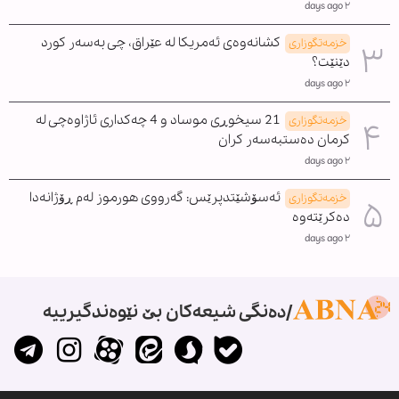
٢ days ago
کشانەوەی ئەمریکا لە عێراق، چی بەسەر کورد
خزمەتگوزاری
دێنێت؟
٢ days ago
21 سیخوڕی موساد و 4 چەکداری ئاژاوەچی لە
خزمەتگوزاری
کرمان دەستبەسەر کران
٢ days ago
ئەسۆشێتدپرێس: گەرووی هورموز لەم ڕۆژانەدا
خزمەتگوزاری
دەکرێتەوە
٢ days ago
دەنگی شیعەکان بێ نێوەندگیرییە