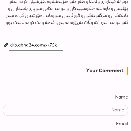
بوو لە ئیدارەی وڵاتدا و هەر بەو هۆیەشەوە هێرشیان کردە سەر
پۆلیس و ناوەندە حکومییەکان و ناوەندەکانی سوپای پاسداران و
بانکەکان و مزگەوتەکان و قورئانیان سووتاند. هێرشیان کردە سەر
ئەو ناوەندانەی کە وڵات بەڕێوەدەبەن. ئەمە وەک کودەتایەک بوو.
Your Comment
Name
Email