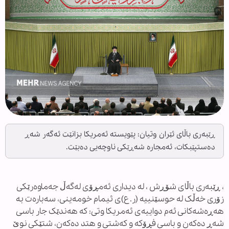
ڕێبەری باڵای ئێران وتیان: پێویستە ئەمریکا بزانێت ئەگەر شەڕ
دەستپێبکات، ئەمجارە شەڕێکی ناوچەیی دەبێت.
، ڕێبەری باڵای شۆڕش ، لە دیداری ئەمڕۆی لەگەڵ جەماوەرێکی
زۆری خەڵک لە حوسێنییە (ر.ع)ی ئیمام خومەینی، سەبارەت بە
هەڕەشەکانی ئەم دواییەی ئەمریکا وتی: کە هەندێک جار باسی
شەڕ دەکەن و باسی فڕۆکە و کەشتی و هتد دەکەن، شتێکی نوێ