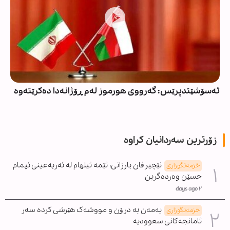
ئەسۆشێتدپرێس: گەرووی هورموز لەم ڕۆژانەدا دەکرێتەوە
زۆرترین سەردانیان کراوە
نێچیرڤان بارزانی: ئێمە ئیلهام لە ئەربەعینی ئیمام
خزمەتگوزاری
حسێن وەردەگرین
٢ days ago
یەمەن بە درۆن و مووشەک هێرشی کردە سەر
خزمەتگوزاری
ئامانجەکانی سعوودیە