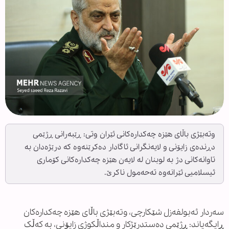
وتەبێژی باڵای هێزە چەکدارەکانی ئێران وتی: ڕێبەرانی ڕژێمی
دڕندەی زایۆنی و لایەنگرانی ئاگادار دەکرێنەوە کە درێژەدان بە
تاوانەکانی دژ بە لوبنان لە لایەن هێزە چەکدارەکانی کۆماری
ئیسلامیی ئێرانەوە تەحەمول ناکرێ.
سەردار ئەبولفەزل شێکارچی، وتەبێژی باڵای هێزە چەکدارەکان
ڕایگەیاند: ڕژێمی دەستدرێژکار و منداڵکوژی زایۆنی، بە کەڵک