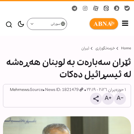
سورانی
Home
خزمەتگوزاری
ئیران
ئێران سەبارەت بە لوبنان هەڕەشە
لە ئیسڕائیل دەکات
١ حوزەیران ٢٠٢٦ - ٢٢:١٩
News ID: 1821479
Source:
Mehrnews