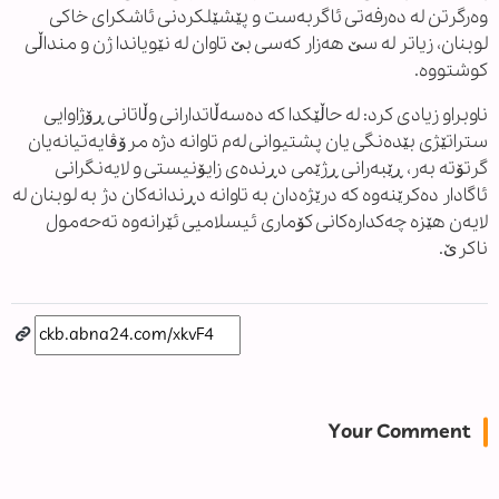
وەرگرتن لە دەرفەتی ئاگربەست و پێشێلکردنی ئاشکرای خاکی
لوبنان، زیاتر لە سێ هەزار کەسی بێ تاوان لە نێویاندا ژن و منداڵی
کوشتووە.
ناوبراو زیادی کرد: لە حاڵێکدا کە دەسەڵاتدارانی وڵاتانی ڕۆژاوایی
ستراتێژی بێدەنگی یان پشتیوانی لەم تاوانە دژە مرۆڤایەتیانەیان
گرتۆتە بەر، ڕێبەرانی ڕژێمی دڕندەی زایۆنیستی و لایەنگرانی
ئاگادار دەکرێنەوە کە درێژەدان بە تاوانە دڕندانەکان دژ بە لوبنان لە
لایەن هێزە چەکدارەکانی کۆماری ئیسلامیی ئێرانەوە تەحەمول
ناکرێ.
Your Comment