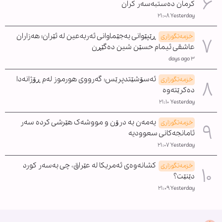
کرمان دەستبەسەر کران
Yesterday ٢١:٠٨
ڕێپێوانی بەجێماوانی ئەربەعین لە ئێران؛ هەزاران
خزمەتگوزاری
عاشقی ئیمام حسێن شین دەگێڕن
٣ days ago
ئەسۆشێتدپرێس: گەرووی هورموز لەم ڕۆژانەدا
خزمەتگوزاری
دەکرێتەوە
Yesterday ٢١:١٠
یەمەن بە درۆن و مووشەک هێرشی کردە سەر
خزمەتگوزاری
ئامانجەکانی سعوودیە
Yesterday ٢١:٠٧
کشانەوەی ئەمریکا لە عێراق، چی بەسەر کورد
خزمەتگوزاری
دێنێت؟
Yesterday ٢١:٠٩