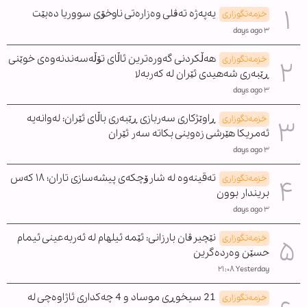
یەپەژە تەڤلی وەزارەتی ناوخۆی سووریا دەبێت
خزمەتگوزاری
٣ days ago
هەڵکردنی گەورەترین ئاڵای تۆڵەسەندنەوەی خوێنی
خزمەتگوزاری
ڕێبەری شەهیدی ئێران لە کەربەلا
٣ days ago
ڕاوێژکاری سەربازی ڕێبەری باڵای ئێران: لەوانەیە
خزمەتگوزاری
ئەمریکا هێرشی زەوینی بکاتە سەر ئێران
٣ days ago
تەقینەوە لە شارۆچکەی پیشەسازی تاران؛ ١٨ کەس
خزمەتگوزاری
بریندار بوون
٣ days ago
نێچیرڤان بارزانی: ئێمە ئیلهام لە ئەربەعینی ئیمام
خزمەتگوزاری
حسێن وەردەگرین
Yesterday ٢١:٠٨
21 سیخوڕی موساد و 4 چەکداری ئاژاوەچی لە
خزمەتگوزاری