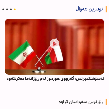
نوێترین هەواڵ
ئەسۆشێتدپرێس: گەرووی هورموز لەم ڕۆژانەدا دەکرێتەوە
زۆرترین سەردانیان کراوە