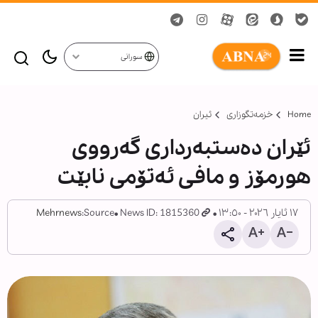
سورانی
Home
خزمەتگوزاری
ئیران
ئێران دەستبەرداری گەرووی
هورمۆز و مافی ئەتۆمی نابێت
١٧ ئایار ٢٠٢٦ - ١٣:٥٠
News ID: 1815360
Source:
Mehrnews