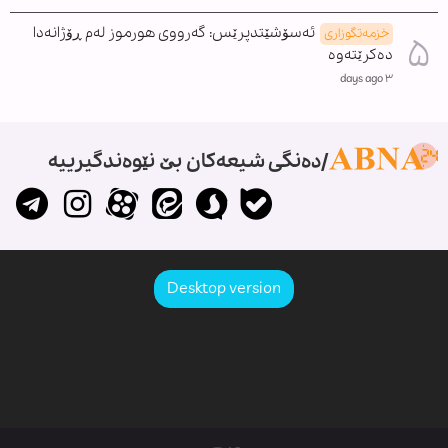
ئەسۆشێتدپرێس: گەرووی هورموز لەم ڕۆژانەدا
خزمەتگوزاری
دەکرێتەوە
٣ days ago
دەنگی شیعەکان بێ نێوەندگیرییە
Desktop version