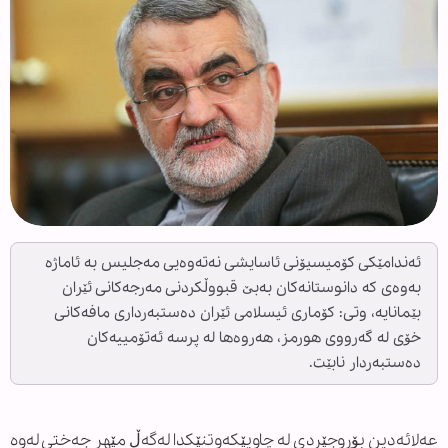
ئەندامێکی کۆمیسیۆنی ئاسایشی نەتەوەیی مەجلیس بە ئاماژە
بەوەی کە دانوستانەکان بەبێ قبووڵکردنی مەرجەکانی ئێران
بێمانایە، وتی: کۆماری ئیسلامی ئێران دەستبەرداری مافەکانی
خۆی لە گەرووی هورمز، هەروەها لە پرسە ئەتۆمییەکان
دەستبەردار نابێت.
عەلائەدین بۆروجێردی لە چاوپێکەوتنێکدا لەگەڵ مێهر جەختی لەوە