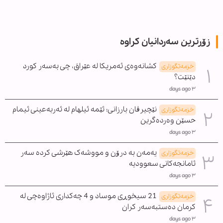
زۆرترین سەردانیان کراوە
کشانەوەی ئەمریکا لە عێراق، چی بەسەر کورد
خزمەتگوزاری
دێنێت؟
٣ days ago
نێچیرڤان بارزانی: ئێمە ئیلهام لە ئەربەعینی ئیمام
خزمەتگوزاری
حسێن وەردەگرین
٣ days ago
یەمەن بە درۆن و مووشەک هێرشی کردە سەر
خزمەتگوزاری
ئامانجەکانی سعوودیە
٣ days ago
21 سیخوڕی موساد و 4 چەکداری ئاژاوەچی لە
خزمەتگوزاری
کرمان دەستبەسەر کران
٣ days ago