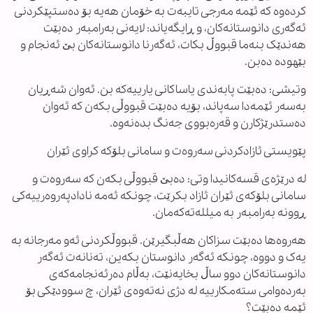
کردەوە کە ئێمە مەرجی تایبەت بە خۆمان هەیە بۆ دەستپێکردنی
ئەگەری دانوستانەکان، و ڕایگەیاند: لایەنی بەرامبەر دەبێت
هەندێک بنەما قبووڵ بکات، ئەگەرنا دانوستانەکان بێ ئەنجام و
بێهودە دەبن.
وتیشی: دەبێت پابەندی یاساکانی یارییەکە بن. ئەوان شەڕیان
بەسەر ئێمەدا سەپاند، بۆیە دەبێت قبووڵی بکەن کە ئەوان
دەستدرێژکارن و قەرەبووی جەنگ بدەنەوە.
پێویستی ئازادکردنی سەروەت و سامانی بلۆکە کراوی ئێران
لە درێژەی قسەکانیدا وتی: دەبێ قبووڵی بکەن کە سەروەت و
سامانی بلۆکەی ئێران ئازاد بکرێت، چونکە ئەمە نادادپەروەرییەکی
ڕوونە بەرامبەر بە میللەتەکەمان.
هەروەها دەبێت سزاکان هەڵبگیرێن. قبووڵکردنی ئەو مەرجانە بە
یەک و دووە، چونکە ئەگەر دانوستان بکەین، تەنانەت ئەگەر
دانوستانەکان دوو ساڵ بخایەنێت، بەڵام دەرئەنجامەکەی
بەردەوامی ستەمکارییە لە دژی نەتەوەی ئێران، چ سوودێکی بۆ
ئێمە دەبێت؟