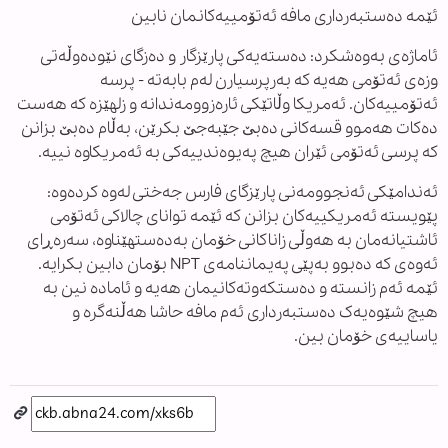
ئێمە دەستبەرداری مافە ئەتۆمییەکانمان نابین
ئاماژەی بەوەشکرد: دەستەیەکی پارێزگار و دەزگای نێودەوڵەتی
وزەی ئەتۆمی هەیە کە بەرپرسیارن لەم بابەتە - پرسە
ئەتۆمییەکان. ئەمریکا وڵاتێکی ئارەزوومەندانە و زلهێزە کە هەست
دەکات هەموو قسەکانی دەبێ جێبەجێ بکرێن، بەڵام دەبێ بزانن
کە پرسی ئەتۆمی ئێران هیچ پەیوەندییەکی بە ئەمریکاوە نییە.
ئەندامێکی ئەنجوومەنی پارێزگای فارس جەختی لەوە کردەوە:
پێویستە ئەمریکییەکان بزانن کە ئێمە توانای چالاکی ئەتۆمی
ئاشتیانەمان بە هەوڵی زاناکانی خۆمان بەدەستهێناوە، سەرەڕای
ئەوەی کە دەبوو بەپێی پەیماننامەی NPT بۆمان دابین بکرایە.
ئێمە ئەم زانستە و دەستکەوتەکانیمان هەیە و ئامادە نین بە
هیچ شێوەیەک دەستبەرداری ئەم مافە حاشا هەڵنەگرە و
یاساییەی خۆمان بین.