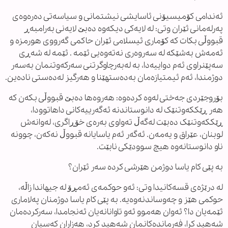
ئەندامی کۆمیسیۆنی ئاسایشی نیشتمانی و سیاسەتی دەرەوەی
پەرلەمانی ئێران وتی: له لایەکی دیکەوه دەبێ لایەنی بەرامبەڕ
قبووڵی بکات که کۆماری ئیسلامی ئێران حاکمی گەرووی هورمزه و
ئەمەش بەشێکه له سەروەری نەتەوەیی ئێمه . ئێمە لە شەڕی
سەپێنراوی ئەم دواییەدا، بە لەبەرچاوگرتنی سەرکەوتنمان بەسەر
دوژمندا، ئەم ئیمتیازەمان بەدەستهێنا و هەرگیز لەدەستی نادەین.
بۆروجێردی جەختی لەوە کردەوە: هەروەها دەبێ قبووڵی بکەن کە
هەر ڕێککەوتنێک لە دانوستاندنە ئەگەرییەکانی داهاتوودا،
ڕێککەوتنێک دەبێت لەگەڵ تەواوی بەرەی خۆڕاگری، لەوانەش
لوبنان، عێراق و یەمەن. ئەگەر ئەم یاسایانە قبووڵ نەکەن، چوونە
ناو دانوستانەوە هیچ سوودێکی نابێت.
بە پێی کام یاسا دوژمن هێرشی کردە سەر ئێران؟
لە درێژەی قسەکانیدا وتی: ئەو حوکمەی ئەمڕۆ لە جیهاندا زاڵە،
حوکمی هێز و چەوساندنەوەیە. بە پێی کام یاسا دوژمنان پەلاماری
ئێمەیان دا؟ ئەوان هەموو ئەو تاوانانەیان ئەنجامدا، سەرکردەمان
شەهید کرا، فەرماندەکانمان شەهید کرد، هەزاران کەسیان