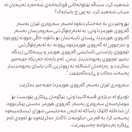
شەهید کرد، منداڵە بێتاوانەکانی قوتابخانەی شەجەرە تەیبەیان لە
میناب شەهید کرد. بە پێی چ یاسایەک؟
بۆروجێردی بە جەختکردنەوە لەسەر سەروەری ئێران بەسەر
گەرووی هورمزدا وتی: بە لەبەرچاوگرتنی سەروەریمان بەسەر
گەرووی هورمزدا، ڕێسای تایبەتمان بۆ داناوە؛ خاڵی چوونە ژوورەوە
و دەرچوون لە گەرووی هورمزەوە ڕوونە. بە لەبەرچاوگرتنی
تێچووی پاراستنی ئاسایشی گەرووی هورمز و پرسەکانی ژینگە،
دەبێ تێچووی پەیوەندیدار بدەن. ئەم بابەتە خەریکە جێبەجێ
دەکرێت و، پەرلەمان انشااللە بە زووترین کات یاسای پەیوەندیدار
پەسەند دەکات و ڕایدەگەیێنێت ”.
سەروەری ئێران بەسەر گەرووی هورمزدا جێبەجێ دەکرێت
ناوبراو لە درێژەی قسەکانیدا وتی: بێگومان ڕێکاری پێویست بۆ
مومارەسەی سەروەری بەسەر گەرووی هورمز دەستی پێکردووە،
ان شاءاللە کاتێک یاساکە لە لایەن مەجلیسی شۆرای ئیسلامییەوە
پەسەند کرا، بە فەرمی حکومەت ئاگادار دەکرێتەوە بۆ ئەوەی ئەم
ڕێکارە بەردەوامە چەسپێنرێت.