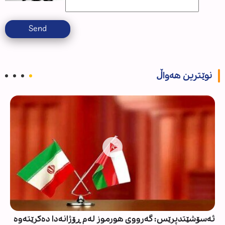
Send
نوێترین هەواڵ
ئەسۆشێتدپرێس: گەرووی هورموز لەم ڕۆژانەدا دەکرێتەوە