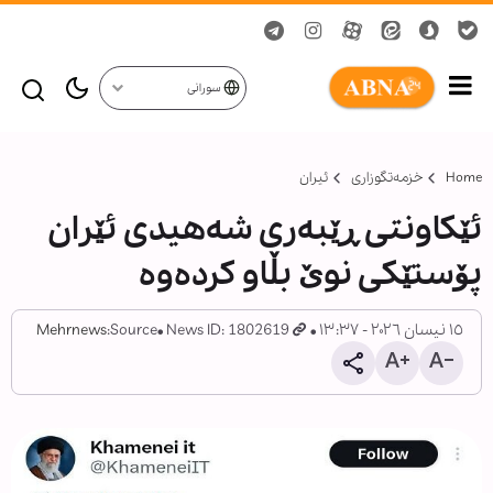
سورانی
Home
خزمەتگوزاری
ئیران
ئێکاونتی ڕێبەری شەهیدی ئێران
پۆستێکی نوێ بڵاو کردەوە
١٥ نیسان ٢٠٢٦ - ١٣:٣٧
News ID: 1802619
Source:
Mehrnews