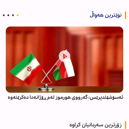
نوێترین هەواڵ
ئەسۆشێتدپرێس: گەرووی هورموز لەم ڕۆژانەدا دەکرێتەوە
زۆرترین سەردانیان کراوە