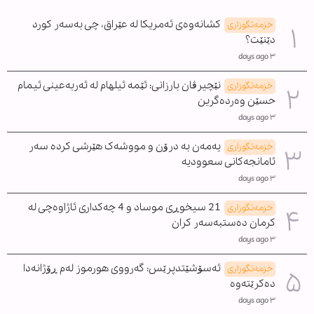
کشانەوەی ئەمریکا لە عێراق، چی بەسەر کورد
خزمەتگوزاری
دێنێت؟
٣ days ago
نێچیرڤان بارزانی: ئێمە ئیلهام لە ئەربەعینی ئیمام
خزمەتگوزاری
حسێن وەردەگرین
٣ days ago
یەمەن بە درۆن و مووشەک هێرشی کردە سەر
خزمەتگوزاری
ئامانجەکانی سعوودیە
٣ days ago
21 سیخوڕی موساد و 4 چەکداری ئاژاوەچی لە
خزمەتگوزاری
کرمان دەستبەسەر کران
٣ days ago
ئەسۆشێتدپرێس: گەرووی هورموز لەم ڕۆژانەدا
خزمەتگوزاری
دەکرێتەوە
٣ days ago