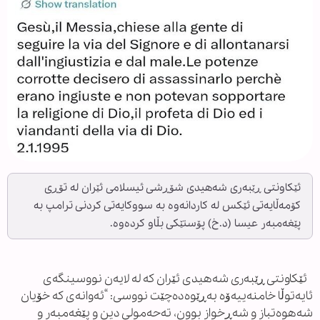
ئێکاونتی ڕێبەری شەهیدی شۆڕشی ئیسلامی ئێران لە تۆڕی
کۆمەڵایەتی ئێکس لە کاردانەوە بە سووکایەتی کردنی ترامپ بە
پێغەمبەر عیسا (د.خ) پۆستێکی بڵاو کردەوە.
ئێکاونتی ڕێبەری شەهیدی ئێران کە لە لایەن نووسینگەی
ئایەتوڵا خامنەییەۆە بەڕێوەدەچێت نووسی: “ئەوانەی کە خۆیان
شەهوەتباز و شەڕخواز بوون، تەحەمولی دین و پێغەمبەر و