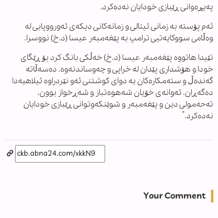
پەیڕەوانی ڕێبازی خودایان نەدەکرد.
ئەم پۆسته بە زمانی ئیتالی و زمانەکانی دیکەی ئەورووپایی لە
وەڵامی سووکایەتیی ترامپ بە پێغەمبەر عیسا (د.خ) نووسرا.
تێیدا هاتووە پێغەمبەر عیسا (د.خ) خەڵکی بانگ کرد بۆ ڕێگای
خودا و هۆشداری پێدان لە خراپی و چەوساندنەوە. دەسەڵاتە
گەندەڵ و ستەمکارەکان بە دوای کوشتنی ئەو نێردراوە ئیلاهیەدا
دەگەڕان. ئەوانەی خۆیان شەهوەتباز و شەڕخواز بوون،
تەحەمولی دین و پێغەمبەر و شوێنکەوتوانی ڕێبازی خودایان
نەدەکرد.”
Your Comment