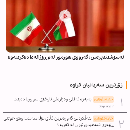
ئەسۆشێتدپرێس: گەرووی هورموز لەم ڕۆژانەدا دەکرێتەوە
زۆرترین سەردانیان کراوە
یەپەژە تەڤلی وەزارەتی ناوخۆی سووریا دەبێت
خزمەتگوزاری
٣ days ago
هەڵکردنی گەورەترین ئاڵای تۆڵەسەندنەوەی خوێنی
خزمەتگوزاری
ڕێبەری شەهیدی ئێران لە کەربەلا