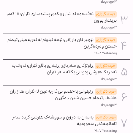
٣ days ago
تەقینەوە لە شارۆچکەی پیشەسازی تاران؛ ١٨ کەس
خزمەتگوزاری
بریندار بوون
٣ days ago
نێچیرڤان بارزانی: ئێمە ئیلهام لە ئەربەعینی ئیمام
خزمەتگوزاری
حسێن وەردەگرین
Yesterday ٢١:٠٨
ڕاوێژکاری سەربازی ڕێبەری باڵای ئێران: لەوانەیە
خزمەتگوزاری
ئەمریکا هێرشی زەوینی بکاتە سەر ئێران
٣ days ago
ڕێپێوانی بەجێماوانی ئەربەعین لە ئێران؛ هەزاران
خزمەتگوزاری
عاشقی ئیمام حسێن شین دەگێڕن
٣ days ago
یەمەن بە درۆن و مووشەک هێرشی کردە سەر
خزمەتگوزاری
ئامانجەکانی سعوودیە
Yesterday ٢١:٠٧