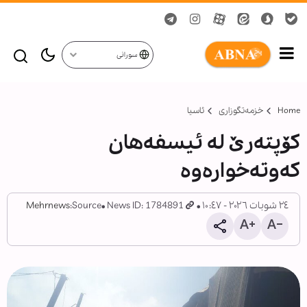
سورانی
Home
خزمەتگوزاری
ئاسیا
کۆپتەرێ لە ئیسفەهان
کەوتەخوارەوە
٢٤ شوبات ٢٠٢٦ - ١٠:٤٧
News ID: 1784891
Source:
Mehrnews