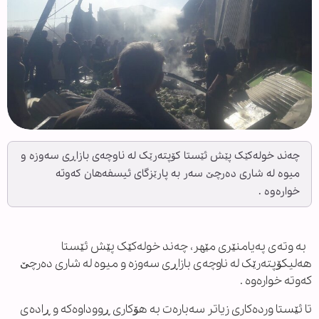
چەند خولەکێک پێش ئێستا کۆپتەرێک لە ناوچەی بازاڕی سەوزە و
میوە لە شاری دەرچێ سەر بە پارێزگای ئیسفەهان کەوتە
خوارەوە .
بە وتەی پەیامنێری مێهر، چەند خولەکێک پێش ئێستا
هەلیکۆپتەرێک لە ناوچەی بازاڕی سەوزە و میوە لە شاری دەرچێ
کەوتە خوارەوە .
تا ئێستا وردەکاری زیاتر سەبارەت بە هۆکاری ڕووداوەکە و ڕادەی