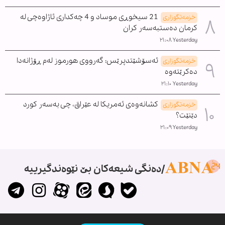
21 سیخوڕی موساد و 4 چەکداری ئاژاوەچی لە
خزمەتگوزاری
کرمان دەستبەسەر کران
Yesterday ٢١:٠٨
ئەسۆشێتدپرێس: گەرووی هورموز لەم ڕۆژانەدا
خزمەتگوزاری
دەکرێتەوە
Yesterday ٢١:١٠
کشانەوەی ئەمریکا لە عێراق، چی بەسەر کورد
خزمەتگوزاری
دێنێت؟
Yesterday ٢١:٠٩
دەنگی شیعەکان بێ نێوەندگیرییە