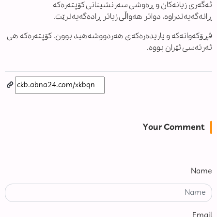
ئەگەری زیانەکان و ڕەوشی سەرنشینانی کۆپتەرەکە
ڕانەگەیەندراوە، دواتر هەواڵی زیاتر ڕادەگەیەنرێت.
فڕۆکەوانەکە و یاریدەرەکەی هەردووشەهید بوون. کۆپتەرەکە هی
ئەرتەسی ئێران بووە.
Your Comment
Name
Email