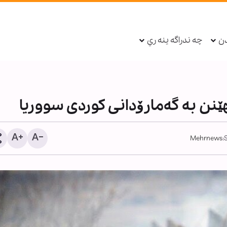
دن
چه ندراگه ينه ري
هێنن بە گەمارۆدانی کوردی سووریا
Mehrnews
21 سیخوڕی
ئاژاوەچی لە کرمان دەستب
کران