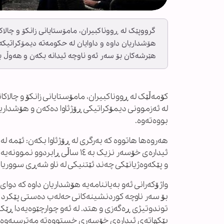
گرووپێک لە ڕووناکبیران، مامۆستایانی زانکۆ و چالا
هۆشداریان داوە و داوایان لە حکومەتە دیمۆکراتیک
هێرشەکان بۆ سەر ئەو ناوچە ئیدانە بکەن و هەوڵ 
کۆمەڵێک لە ڕووناکبیران، مامۆستایانی زانکۆ و چالاک
لە ئەزموونی دیمۆکراتیکی ڕۆژئاوا دەکەن و هۆشدار
بووەتەوە.
هەروەها هاتووە کە بەرگری لە ڕۆژئاوا بکەن: ئێمە 
ئیدارەی خۆسەر نزیک بە ١٤ ساڵ
و پێکەوەژیانێکی چەند ئێتنیکی لە ناو شەڕی سوور
واژۆکەرانی ئەو بەیاننامەیە هۆشداریان داوە کە دو
پێکهاتەی ئیدارەی خۆسەری خستووەتە مەترسیەوە.