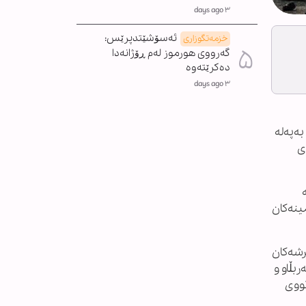
٣ days ago
ئەسۆشێتدپرێس:
خزمەتگوزاری
گەرووی هورموز لەم ڕۆژانەدا
دەکرێتەوە
٣ days ago
بەپەلە
ی
ەمینەکان
رشەکان
دەستگیری بەربڵاو و
 داهاتووی