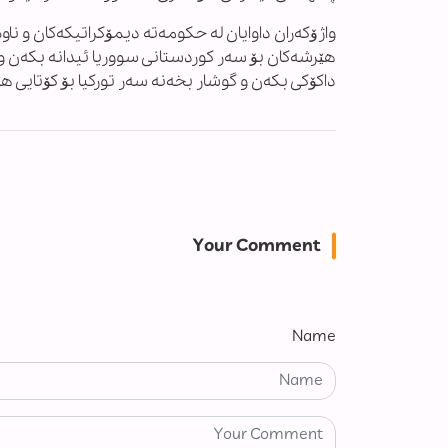
واژۆکەران داوایان لە حکومەتە دیمۆکراتیکەکان و نا
هێرشەکان بۆ سەر کوردستانی سووریا ئیدانە بکەن 
داکۆکی بکەن و گوشار بخەنە سەر تورکیا بۆ کۆتایی هێ
Your Comment
Name