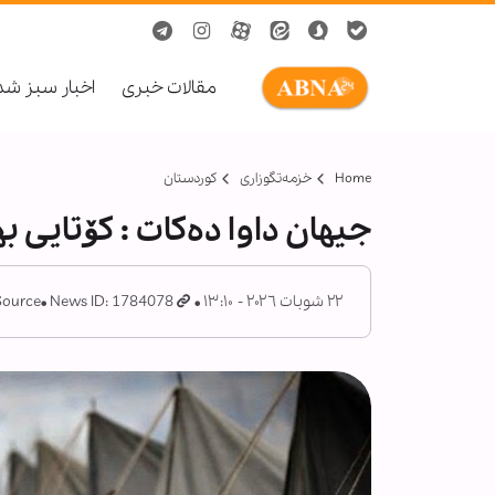
مقالات خبری
اخبار سبز ش
Home
خزمەتگوزاری
کوردستان
جیهان داوا دەکات : کۆتایی ب
٢٢ شوبات ٢٠٢٦ - ١٣:١٠
News ID: 1784078
Source: