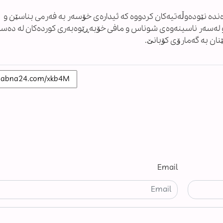
وەندە نێودەوڵەتیەکان کردووە کە ئیدارەی خۆسەر بە فەرمی بناسێن و
و لەسەر ناسینەوەی شوناس و مافی خۆبەڕێوەبەری کوردەکان لە دەست
نان بە گەمارۆی کۆبانێ.
Email