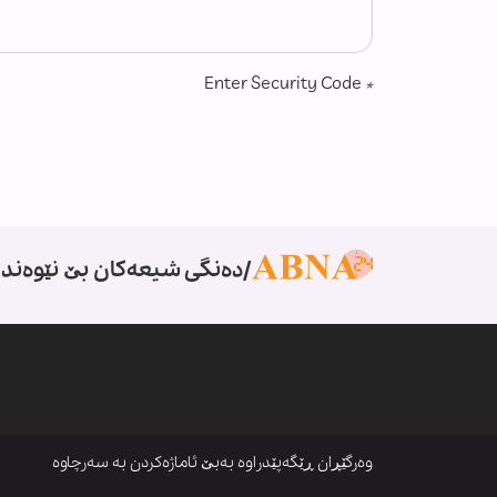
Enter Security Code
*
دەنگی شیعەکان بێ نێوەندگ
وەرگێڕان ڕێگەپێدراوە بەبێ ئاماژەکردن بە سەرچاوە