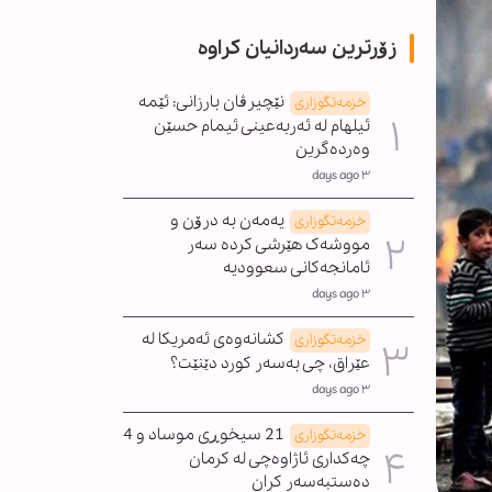
زۆرترین سەردانیان کراوە
نێچیرڤان بارزانی: ئێمە
خزمەتگوزاری
ئیلهام لە ئەربەعینی ئیمام حسێن
وەردەگرین
٣ days ago
یەمەن بە درۆن و
خزمەتگوزاری
مووشەک هێرشی کردە سەر
ئامانجەکانی سعوودیە
٣ days ago
کشانەوەی ئەمریکا لە
خزمەتگوزاری
عێراق، چی بەسەر کورد دێنێت؟
٣ days ago
21 سیخوڕی موساد و 4
خزمەتگوزاری
چەکداری ئاژاوەچی لە کرمان
دەستبەسەر کران