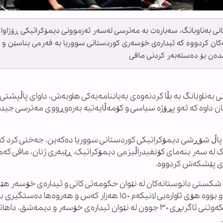
کانی بەناوبانگ، سەبارەت بە مەترسی لەسەر ئەزموونی دیمۆکراتیکی ڕۆژاوا
ەکان کردووە کە ئیدارەی خۆسەری کوردستانی سووریا بە فەرمی بناسێن و
بدەن بۆ دەستەبەر کردنی مافی
انی بەناوبانگ بە بڵا کردنەوەی بەیاننامەیەکی هاوبەش، داوای پاڵپشتی 
یان داوە کە ئەو پڕۆژە سیاسی و کۆمەڵایەتیە بەرەوڕووی مەترسی جید
لە پاڵ شۆڕشی دیمۆکراتیکی کوردستانی سووریا دەکەین، جەختی کرد کە
ی ڕابردوو نموونەیەک لە سەر بنەمای کۆنفیدراڵیزمی دیمۆکراتیک، ڕێبەری ژنان، مافی ک
یای پێشکەش کردووە.
ای شکستی دانوستانەکان لە نێوان حکومەتی کاتی و ئیدارەی خۆسەر هێ
بۆ سەر ناوچە کوردنشینەکانی حەلەب دەستی پێکرد و بووە هۆی ئاوارەیی لانیکەم ١٥٠ هەزار کەس و هەروەها 
توندوتیژی ڕەگەزی و هتد. لە ئەو چوارچێوەیەدا ڕێککەوتنی ئاگربڕی ٣٠ جوون لە نێوان ئیدارەی خۆسەر و دیمەشق،