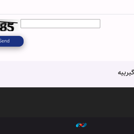
Send
یرییە