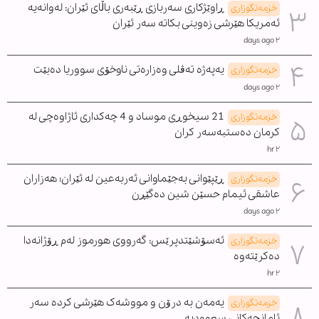
ڕاوێژکاری سەربازی ڕێبەری باڵای ئێران: لەوانەیە
خزمەتگوزاری
ئەمریکا هێرشی زەوینی بکاتە سەر ئێران
٢ days ago
یەپەژە تەڤلی وەزارەتی ناوخۆی سووریا دەبێت
خزمەتگوزاری
٢ days ago
21 سیخوڕی موساد و 4 چەکداری ئاژاوەچی لە
خزمەتگوزاری
کرمان دەستبەسەر کران
٢ hr
ڕێپێوانی بەجێماوانی ئەربەعین لە ئێران؛ هەزاران
خزمەتگوزاری
عاشقی ئیمام حسێن شین دەگێڕن
٢ days ago
ئەسۆشێتدپرێس: گەرووی هورموز لەم ڕۆژانەدا
خزمەتگوزاری
دەکرێتەوە
٢ hr
یەمەن بە درۆن و مووشەک هێرشی کردە سەر
خزمەتگوزاری
ئامانجەکانی سعوودیە