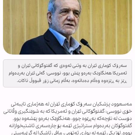
سەرۆک کۆماری ئێران بە وتنی ئەوەی کە گفتوگۆکانی ئێران و
ئەمریکا هەنگاوێک بەرەو پێش بوو، نووسی: گەلی ئێران بەردەوام
ڕێز بە ڕێزەوە وەڵام دەداتەوە، بەڵام زمانی زۆر قبووڵ ناکات.
مەسعوود پزشکیان سەرۆک کۆماری ئێران لە هەژماری تایبەتی
خۆی نووسی: گفتوگۆکانی ئێران و ئەمریکا کە بە شوێنگیری وڵاتانی
دۆست لە ناوچەکە بەڕێوە چوو، هەنگاوێک بەرەو پێشەوە بوو.
گفتوگۆکان بەردەوام ستراتیژی ئێمە بۆ چارەسەری ئاشتیخوازانە
بووە. لۆژیکی ئێمە لە بواری ئەتۆمی، مافی ئاشکرا لە گرێبەستی