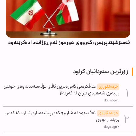
ئەسۆشێتدپرێس: گەرووی هورموز لەم ڕۆژانەدا دەکرێتەوە
زۆرترین سەردانیان کراوە
هەڵکردنی گەورەترین ئاڵای تۆڵەسەندنەوەی خوێنی
خزمەتگوزاری
ڕێبەری شەهیدی ئێران لە کەربەلا
٢ days ago
تەقینەوە لە شارۆچکەی پیشەسازی تاران؛ ١٨ کەس
خزمەتگوزاری
بریندار بوون
٢ days ago