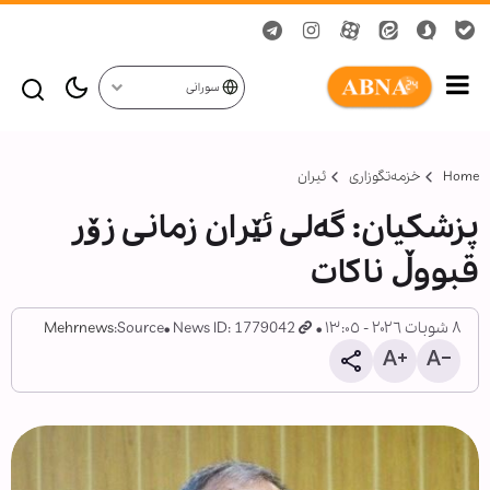
سورانی
Home
خزمەتگوزاری
ئیران
پزشکیان: گەلی ئێران زمانی زۆر
قبووڵ ناکات
٨ شوبات ٢٠٢٦ - ١٣:٠٥
News ID: 1779042
Source:
Mehrnews