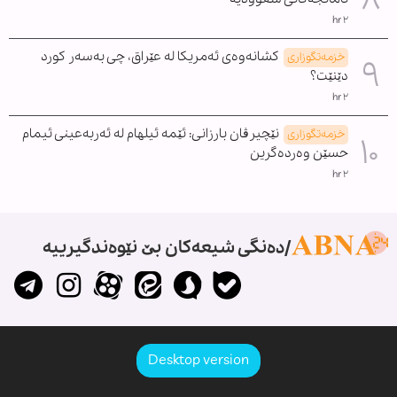
٢ hr
کشانەوەی ئەمریکا لە عێراق، چی بەسەر کورد
خزمەتگوزاری
دێنێت؟
٢ hr
نێچیرڤان بارزانی: ئێمە ئیلهام لە ئەربەعینی ئیمام
خزمەتگوزاری
حسێن وەردەگرین
٢ hr
دەنگی شیعەکان بێ نێوەندگیرییە
Desktop version