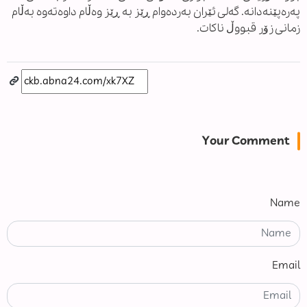
پەرەپێنەدانە. گەلی ئێران بەردەوام ڕێز بە ڕێز وەڵام داوەتەوە بەڵام
زمانی زۆر قبووڵ ناکات.
Your Comment
Name
Email