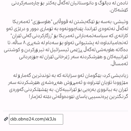
نادەن لە دیالۆگ و دانوستانیان لەگەڵ یەکتر بۆ چارەسەرکردنی
کێشەکان.
وتیشی: بەسە بۆ تێگەیشتن لە قووڵایی "هاوسۆزی" ئەمەریکا
لەگەڵ نەتەوەی ئێراندا، پێداچوونەوە بە تۆماری دوور و درێژی ئەو
کارانەی کە سیاسەتمەدارانی ئەمریکا بۆ "رزگارکردنی گەلی ئێران"
ئەنجامیانداوە؛ لە پشتیوانی تەواو بۆ سەدام لە شەڕی ٨ ساڵە، تا
دەگاتە هاوبەشی لەگەڵ ڕژێمی ئیسرائیل لە تیرۆرکردن و کوشتنی
ئێرانییەکان و هێرشکردنە سەر ژێرخانی ئێران لە جۆزەردانی
ئەمساڵ.
زیادیشی کرد: بێگومان ئەو سزایانە کە بە توندترین گەمارۆ لە
مێژوودا ناویان لێنراوە؛ و ئەمڕۆش هەڕەشەی هێرشکردنە سەر
ئێران بە بیانووی بەزەیی بۆ ئێرانییەکان، بە پێشێلکردنی گەورەی
گرنگترین پرەنسیپی یاسای نێودەوڵەتی دێتە ئەژمار!