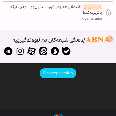
ئاسمانی هەرێمی کوردستان ڕووت و بێ بەرگە؛
خزمەتگوزاری
پاتریۆت فت!
Yesterday ٢١:٥٧
دەنگی شیعەکان بێ نێوەندگیرییە
Desktop version