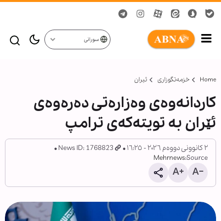
سورانی
Home
خزمەتگوزاری
ئیران
کاردانەوەی وەزارەتی دەرەوەی
ئێران بە تویتەکەی ترامپ
٢ کانوونی دووەم ٢٠٢٦ - ١٦:٢٥
News ID: 1768823
Mehrnews
Source: