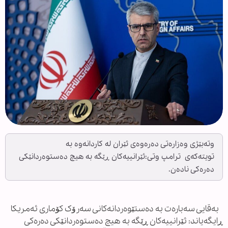
وتەبێژی وەزارەتی دەرەوەی ئێران لە کاردانەوە بە
تویتەکەی ترامپ وتی:ئێرانییەکان ڕێگە بە هیچ دەستوەردانێکی
دەرەکی نادەن.
بەقایی سەبارەت بە دەستێوەردانەکانی سەرۆک کۆماری ئەمریکا
ڕایگەیاند: ئێرانییەکان ڕێگە بە هیچ دەستوەردانێکی دەرەکی