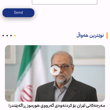
Send
نوێترین هەواڵ
مەرجەکانی ئێران بۆ کردنەوەی گەرووی هورموز ڕاگەیێندرا