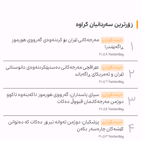
زۆرترین سەردانیان کراوە
مەرجەکانی ئێران بۆ کردنەوەی گەرووی هورموز
خزمەتگوزاری
ڕاگەیێندرا
Yesterday ٢١:٥٨
عێراقچی مەرجەکانی دەستپێکردنەوەی دانوستانی
خزمەتگوزاری
ئێران و ئەمریکای ڕاگەیاند
Yesterday ٢١:٥٦
سپای پاسداران: گەرووی هورموز ناکەینەوە تاکوو
خزمەتگوزاری
دوژمن مەرجەکانمان قبووڵ دەکات
Yesterday ٢١:٥٤
پزشکیان: دوژمن ئەوانە تیرۆر دەکات کە دەتوانن
خزمەتگوزاری
کێشەکان چارەسەر بکەن
Yesterday ٢١:٥٣