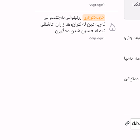
کدا
٢ days ago
ڕێپێوانی بەجێماوانی
خزمەتگوزاری
ئەربەعین لە ئێران؛ هەزاران عاشقی
ئیمام حسێن شین دەگێڕن
ەد وتی:
٢ days ago
ە تەنیا
 دەتوانێ