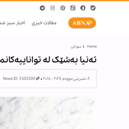
مقالات خبری
اخبار سبز ش
Home
سورانی
تەنیا بەشێک لە تواناییەکان
٨ تشرینی دووەم ٢٠٢٤ - ٢٠:١٥
News ID: 1502500