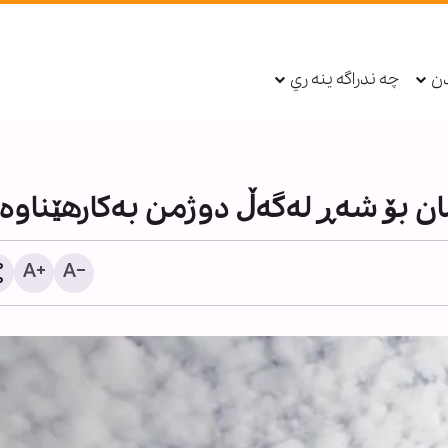
دن
چه ندراگه ينه ري
مان بۆ شەڕ لەگەڵ دوژمن بەکارهێناوە
یەپەژە تەڤلی وەزارەتی ناو
سووریا دەبێت