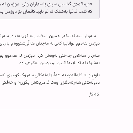
فەرماندەی گشتیی سپای پاسداران وتی: دوژمن لە هەم
کە ئێمە تەنیا بەشێک لە تواناییەکانمان بۆ دوژمن بەک
سەردار سەرلەشکەر حسێن سەلامی لە کۆڕبەندی سەرتاسەری
دوژمن هەموو تواناییەکانی لە مەیدان هەڵڕشتووە و بەرەی
سەردار سەلامی جەختی لەوەش کرد: دوژمن لە هەموو بوارێ
بەشێک لە تواناییەکانمان بۆ دوژمن بەکارهێناوە.
ناوبراو لە کاردانەوە بە هەڵبژاردنەکانی سەرۆک کۆماری ئە
دەوڵەتێکی شەرئەنگێزی وەک ئەمریکاش بگۆڕێ و خەڵکی ئەمر
342/