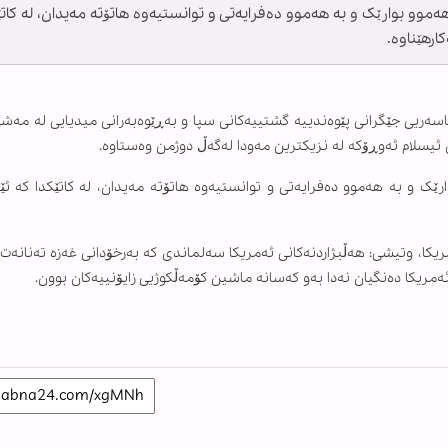
وو بوارێک و بە هەموو دەفرایەتی و توانستیەوە هاتۆتە مەیدان، لە کاتێ
ارهێناوە.
ی جێگرانی پێوەندییە گشتییەکانی سپا و بەڕێوەبەرانی میدیایی لە مەشه
 ئیسلام ئەوڕۆکە لە نزیکترین مەودا لەگەڵ دوژمن وەستاوە.
ک و بە هەموو دەفرایەتی و توانستیەوە هاتۆتە مەیدان، لە کاتێکدا کە ئێم
مریکا، وتیشی: هەڵبژاردنەکانی ئەمریکا سەلماندی کە بەرخۆدانی غەزە تەنانەت
یکا دەنگیان نەدا بەو کەسانە ماشین کۆمەڵکوژیی زایۆنییەکان بوون.