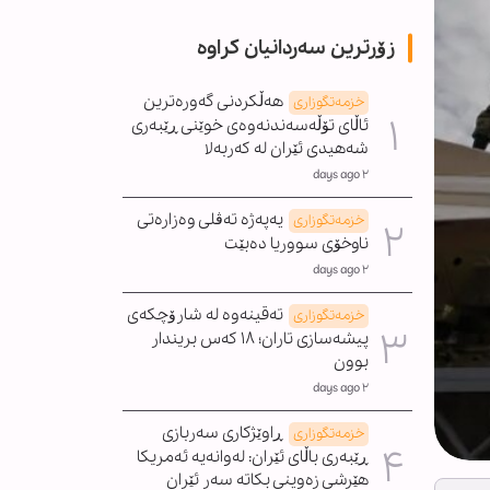
زۆرترین سەردانیان کراوە
هەڵکردنی گەورەترین
خزمەتگوزاری
ئاڵای تۆڵەسەندنەوەی خوێنی ڕێبەری
شەهیدی ئێران لە کەربەلا
٢ days ago
یەپەژە تەڤلی وەزارەتی
خزمەتگوزاری
ناوخۆی سووریا دەبێت
٢ days ago
تەقینەوە لە شارۆچکەی
خزمەتگوزاری
پیشەسازی تاران؛ ١٨ کەس بریندار
بوون
٢ days ago
ڕاوێژکاری سەربازی
خزمەتگوزاری
ڕێبەری باڵای ئێران: لەوانەیە ئەمریکا
هێرشی زەوینی بکاتە سەر ئێران