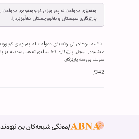
وتەبێژی دەوڵەت لە پەراوێزی کۆبوونەوەی دەوڵەت ڕ
پارێزگاری سیستان و بەلووچستان هەڵبژێردرا.
فاتمە موهاجرانی وتەبێژی دەوڵەت لە پەراوێزی کۆبوونە
مەنسوور بیجاڕ پارێزگاری 50 ساڵە
سوننە بووەتە پارێزگار.
342/
دەنگی شیعەکان بێ نێوەندگ