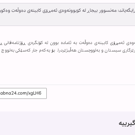
ایگەیاند: مەنسوور بیجاڕ لە کۆبوونەوەی ئەمڕۆی کابینەی دەوڵەت وەکوو
وەی ئەمڕۆی کابینەی دەوڵەت بە ئامادە بوون لە کۆنگرەی ڕۆژنامەڤانی ڕای
ی ئەهلی سوننە بۆ پارێزگاری سیستان و بەلووچستان هەڵبژێردرا. بۆ یەکەم جار کەسێکی بەلوو
یرییە