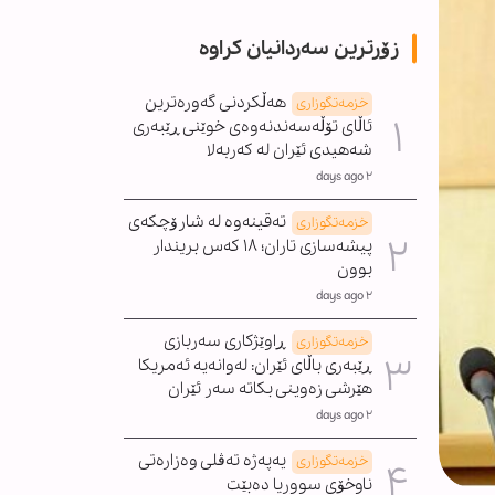
زۆرترین سەردانیان کراوە
هەڵکردنی گەورەترین
خزمەتگوزاری
ئاڵای تۆڵەسەندنەوەی خوێنی ڕێبەری
شەهیدی ئێران لە کەربەلا
٢ days ago
تەقینەوە لە شارۆچکەی
خزمەتگوزاری
پیشەسازی تاران؛ ١٨ کەس بریندار
بوون
٢ days ago
ڕاوێژکاری سەربازی
خزمەتگوزاری
ڕێبەری باڵای ئێران: لەوانەیە ئەمریکا
هێرشی زەوینی بکاتە سەر ئێران
٢ days ago
یەپەژە تەڤلی وەزارەتی
خزمەتگوزاری
ناوخۆی سووریا دەبێت