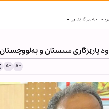
دن
چه ندراگه ينه ري
ە پارێزگاری سیستان و بەلووچستان
یەپەژە تەڤلی وەزارەتی ناو
سووریا دەبێت