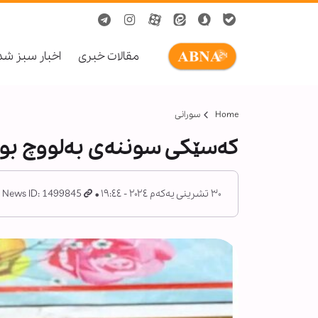
مقالات خبری
اخبار سبز ش
Home
سورانی
کەسێکی سوننەی بەلووچ بوو
٣٠ تشرینی یەکەم ٢٠٢٤ - ١٩:٤٤
News ID: 1499845