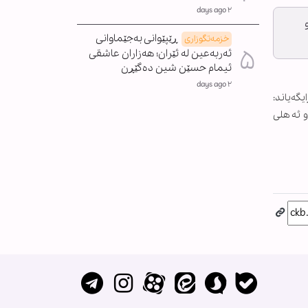
٢ days ago
ڕێپێوانی بەجێماوانی
خزمەتگوزاری
ئەربەعین لە ئێران؛ هەزاران عاشقی
ئیمام حسێن شین دەگێڕن
٢ days ago
گەیاند:
چ و ئەهلی